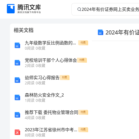
2024
年
相关文档
2024年有
有
九年级数学反比例函数的性质和图象知识精讲二 人教四年制版 试题
付费
价
0
阅读
0
收藏
证
党校培训干部个人心得体会
付费
2
阅读
0
收藏
券
幼师实习心得报告
付费
2
阅读
0
收藏
网
森林防火安全作文_2
1
阅读
0
收藏
上
推荐下载 委托物业管理合同
付费
买
4
阅读
0
收藏
2023年江苏省徐州市中考数学试卷及答案解析
付费
卖
8
阅读
0
收藏