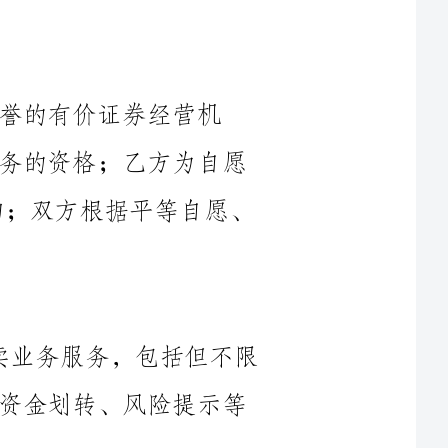
经营机
构，具备向客户提供有价证券网上买卖业务的资格；乙方为自愿
进行有价证券网上买卖交易的自然人/机构；双方根据平等自愿、
1.1甲方向乙方提供有价证券网上买卖业务服务，包括但不限
于提供交易账户开户、查询、交易委托、资金划转、风险提示等
1.2乙方向甲方交易账户存入的资金应为合法来源，不得进行
1.3乙方在进行有价证券网上买卖交易时，应遵守相关法律法