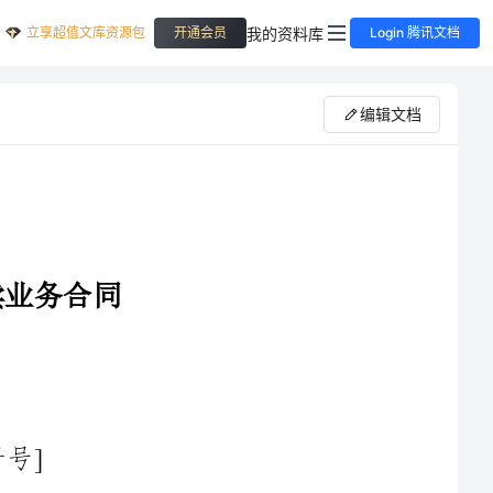
立享超值文库资源包
我的资料库
开通会员
Login 腾讯文档
编辑文档