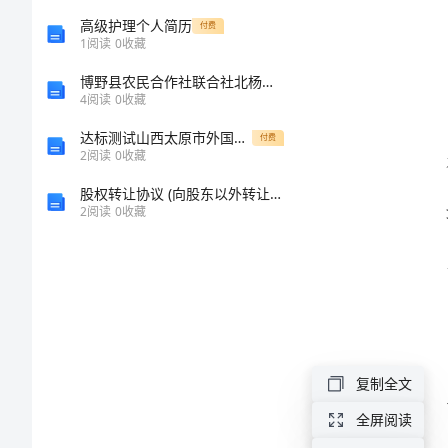
业
高级护理个人简历
付费
1
阅读
0
收藏
务
博野县农民合作社联合社北杨镇分社介绍企业发展分析报告
4
阅读
0
收藏
合
达标测试山西太原市外国语学校初二物理高频考点专题测评试题
付费
2
阅读
0
收藏
同
股权转让协议 (向股东以外转让股权)
2024
2
阅读
0
收藏
年
有
服务。
价
证
券
复制全文
网
全屏阅读