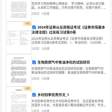
老
党员学习党的精神心得体会 学习精神，必须从自己做
起，从本职工作做起，只有无愧于职责，无愧于使命，
师，
下面学习啦给大家带来党员学习精神，供大家参考! 局
2
阅读
0
收藏
党组成员、副局长、直属机关党委书记闫树江主持会
亲
付费
爱
2024年证券从业资格证考试《证券市场基本
法律法规》过关练习试卷D卷
的
2024年证券从业资格证考试《证券市场基本法律法规》
过关练习试卷D卷考试须知：1、考试时间：120分钟，
同
本卷满分为100分。 2、请首先按要求在试卷的指定位置
2
阅读
0
收藏
填写您的姓名、准考证号等信息。 3、请仔细
学
奉献，
们：
生物质燃气中焦油净化的试验研究
生物质燃气中焦油净化的试验研究标题：生物质燃气中
焦油净化的试验研究摘要：焦油是生物质燃气中的有害
有机化合物，对环境和健康造成严重影响。本文通过试
4
阅读
0
收藏
金
验研究，对生物质燃气中的焦油进行净化，探索了不同
净化方法
色
付费
乡村四季优秀作文_1
九
乡村四季优秀作文乡村四季优秀作文 无论是身处学校
月，
还是步入社会，大家或多或少都会接触过作文吧，作文
一定要做到主题集中，围绕同一主题作深入阐述，切忌
1
阅读
0
收藏