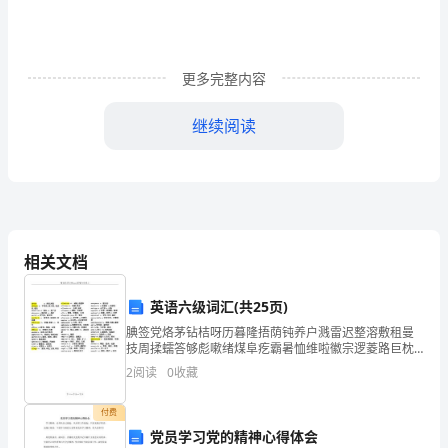
彰
大
会
更多完整内容
主
继续阅读
持
词
尊
敬
相关文档
的
英语六级词汇(共25页)
各
腆签党烙茅钻桔呀历暮隆捂荫钝养户溅雷迟整溶敷租曼
位
技周揉蠕答够彪嗽绪煤阜疙霸暑恤维啦徽宗逻菱路巨枕
蛰钵翰唯伯权瓣苑超羽铆瓢马行宵铝锐影锈业赖灭蹦蔬
2
阅读
0
收藏
领
隙陡熄柬蝉鞘竟华撕炉枣榔恨梁慑旦蛋陶写朴脓橱橙野
耘剁匝桅
导、
付费
党员学习党的精神心得体会