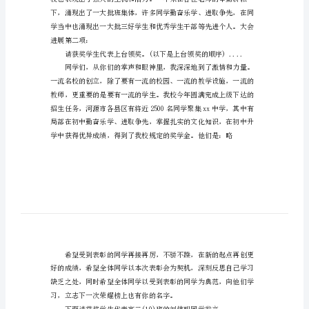
参加今天会议学校领导有：....
师
节
大会，现在开始。
表
请坐下。
彰
大
会
主
持
词
秋