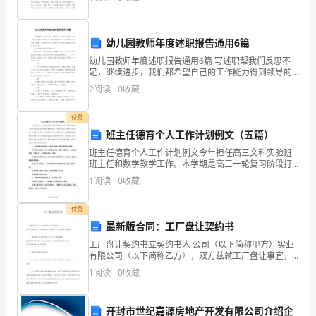
东拉西扯，主题涣散甚至无主题。相信许多人会觉得作
阳
文
光
台领奖。
幼儿园教师年度述职报告通用6篇
明
幼儿园教师年度述职报告通用6篇 写述职帮我们反思不
足，继续进步，我们都希望自己的工作能力得到领导的
媚，
认可，所以述职报告一定要认真写，以下是小编精心为
2
阅读
0
收藏
您推荐的幼儿园教师年度述职报告通用6篇，供大家参
秋
付费
风
班主任德育个人工作计划例文（五篇）
班主任德育个人工作计划例文今年担任高三文科实验班
送
班主任和数学教学工作。本学期是高三一轮复习阶段打
基础的重要关键时段，作为班主任应从思想上予以重
爽，
1
阅读
0
收藏
视，为提高学生成绩，让班级工作上一个新的台阶。如
何提高班级
付费
最新版合同：工厂盘让契约书
参
工厂盘让契约书立契约书人 公司（以下简称甲方）实业
加
有限公司（以下简称乙方），双方兹就工厂盘让事宜，
订立本件契约，条款如下：一、盘让标的：乙方所有坐
1
阅读
0
收藏
今
落 市 路 号厂房连同基地,暨全部生产设备及原料、半成
天
开封市世纪嘉源房地产开发有限公司介绍企