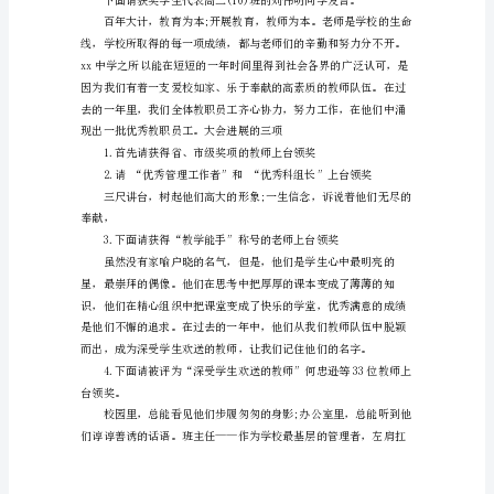
季
进展第二项：
学
期
开
学
典
礼
暨
教
师
节
表