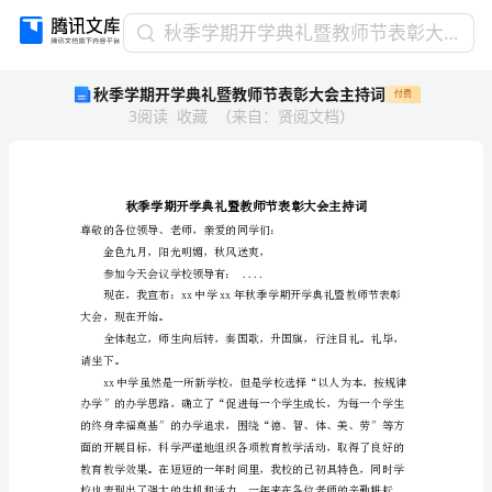
秋
秋季学期开学典礼暨教师节表彰大会主持词
季
秋季学期开学典礼暨教师节表彰大会主持词
付费
学
3
阅读
收藏
（
来自
：
贤阅文档
）
期
开
学
典
礼
暨
金色九月，阳光明媚，秋
教