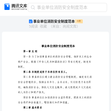
事
事业单位消防安全制度范本
业
事业单位消防安全制度范本
付费
单
5
阅读
收藏
（
来自
：
尚阅文库
）
位
消
防
安
全
制
第一章总则
度