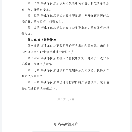
范
本
有效。
第
一
火灾的应急能力。
章
总
则
员的消防安全职责。
第
一
条
为
了
更多完整内容
加