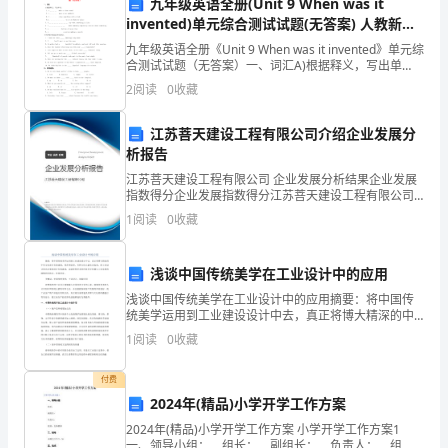
维
九年级英语全册(Unit 9 When was it
invented)单元综合测试试题(无答案) 人教新目
护
常运行，及时发现并报警火灾。
标版 学案
九年级英语全册《Unit 9 When was it invented》单元综
合测试试题（无答案）一、词汇A)根据释义，写出单
员
词。 1. r __ __ __ make a clear sound
2
阅读
0
收藏
工
警火灾。
江苏菩天建设工程有限公司介绍企业发展分
的
第四章灭火救援措施
析报告
生
江苏菩天建设工程有限公司 企业发展分析结果企业发展
指数得分企业发展指数得分江苏菩天建设工程有限公司
命
综合得分说明：企业发展指数根据企业规模、企业创
1
阅读
0
收藏
新、企业风险、企业活力四个维度对企业发展情况进行
财
评价。
浅谈中国传统美学在工业设计中的应用
产
浅谈中国传统美学在工业设计中的应用摘要：将中国传
训教育，提高灭火技能。
安
统美学运用到工业建设设计中去，真正将博大精深的中
华文化进行有效渗透，使各种造型、各种文化元素结合
1
阅读
0
收藏
全，
起来，将工业设计的先决事项进行有效渗透，这就使得
更多的传
根
付费
的灭火应急能力。
2024年(精品)小学开学工作方案
据
2024年(精品)小学开学工作方案 小学开学工作方案1
一、领导小组： 组长： 副组长： 负责人： 组