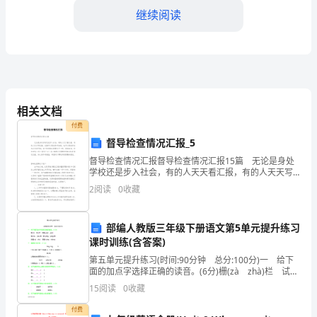
继续阅读
强
事
业
单
相关文档
位
第三章火灾防控措施
付费
的
督导检查情况汇报_5
督导检查情况汇报督导检查情况汇报15篇 无论是身处
消
学校还是步入社会，有的人天天看汇报，有的人天天写
合理设置，保证员工的顺利疏散。
汇报，汇报可以是任务开始前，也可以是任务结束之后
2
阅读
0
收藏
防
进行的，每个阶段的汇报重点不一样，话说回来，你知
安
部编人教版三年级下册语文第5单元提升练习
检查，防止火灾由电器设备引发。
全
课时训练(含答案)
第五单元提升练习(时间:90分钟 总分:100分)一 给下
管
面的加点字选择正确的读音。(6分)栅(zà zhà)栏 试卷
(juǎn juàn)揉(róu yóu)面 痒(yǎnɡ yānɡ)痒陈醋
15
阅读
0
收藏
的计划，并及时整改。
理，
(cù
付费