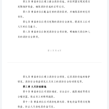
范
制度。
本
事
业
单
位
的人员伤亡和财产损失。
消
防
安
全
第二章基本要求
制
度