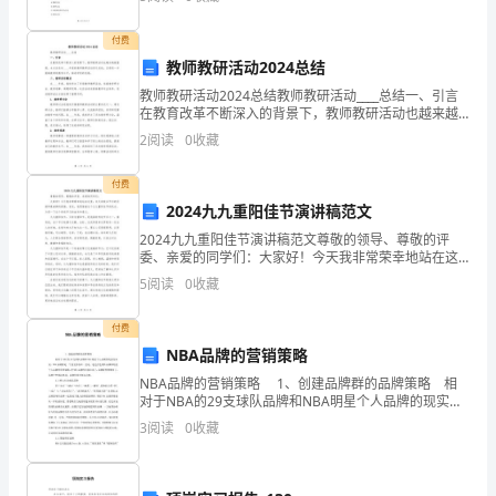
知，
信息。 3、请仔细阅读各种题目的回答要求，在密
希
付费
教师教研活动2024总结
望
教师教研活动2024总结教师教研活动____总结一、引言
在教育改革不断深入的背景下，教师教研活动也越来越
可
被重视。本文旨在对____年度的教师教研活动进行总结，
2
阅读
0
收藏
以便进一步提高教师的教学水平，推动学校的发
以
付费
帮
2024九九重阳佳节演讲稿范文
到
2024九九重阳佳节演讲稿范文尊敬的领导、尊敬的评
委、亲爱的同学们：大家好！今天我非常荣幸地站在这
大
里，向大家致以节日的问候和最诚挚的祝福。首先，我
5
阅读
0
收藏
想借着这个九九重阳佳节的机会，介绍一下这个传统节
家！
日的由
付费
NBA品牌的营销策略
NBA品牌的营销策略 1、创建品牌群的品牌策略 相
一、
对于NBA的29支球队品牌和NBA明星个人品牌的现实性
来说，NBA品牌算是一个虚无的存在。但是，通过打造
保
3
阅读
0
收藏
球队品牌和明星个人品牌的营
持