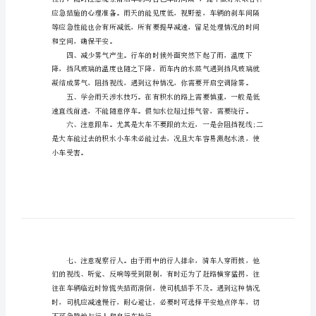
事
项
新
手
雨
中
行
车
平
安
考
前