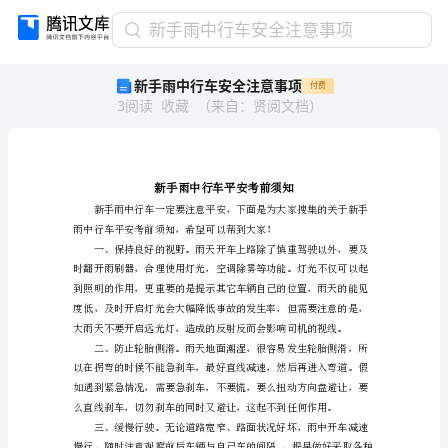
新
新手雨中行车安全注意事项
手
新手雨中行车安全注意事项
付费
雨
3
阅读
收藏
（
来自
：
贤阅文档
）
中
行
车
安
全
注
意