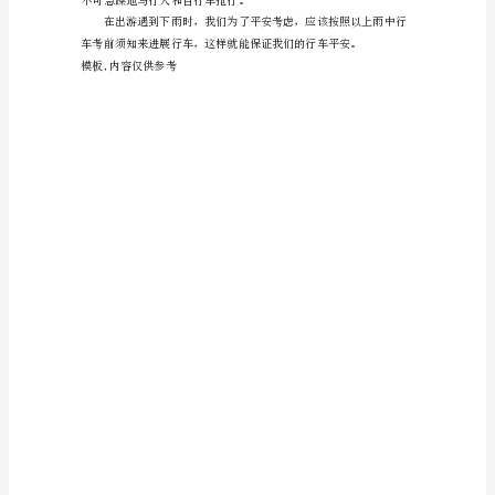
须
和空间，确保平安。
知
新
手
雨
中
行
车
小车受害。
一
定
要
注