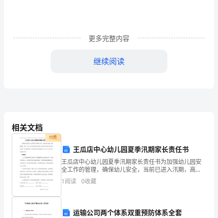
意
平
更多完整内容
安，
继续阅读
下
面
是
为
相关文档
大
付费
不可急躁地与行人和自行车抢行。
家
王瓜店中心幼儿园夏季汛期家长责任书
王瓜店中心幼儿园夏季汛期家长责任书为加强幼儿园安
搜
全工作的管理，确保幼儿安全，当前已进入汛期，高
温、强降雨、雷击、台风、泥石流等自然灾害高发，极
集
1
阅读
0
收藏
端天气容易引发各类安全事故，结合我园实际，请家长
配合幼儿园
的
模板,内容仅供参考
运输公司两个体系双重预防体系全套