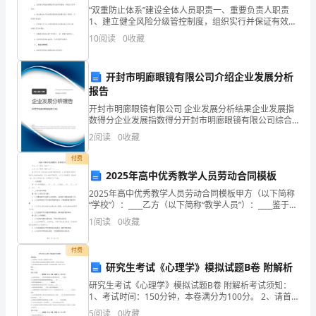
关
“双重防止体系”建设全体人员职责一、重要负责人职责
于
1、建立健全风险分级管控制度，组织实行并保证有效运
营，负责最高等级风险的管控；2、组织制定风险分级管
10
阅读
0
收藏
控体系全员责任制，并组织实行和考核；5、建立健全生
新
手
开封市明廊眼镜有限公司介绍企业发展分析
报告
雨
开封市明廊眼镜有限公司 企业发展分析结果企业发展指
中
数得分企业发展指数得分开封市明廊眼镜有限公司综合
得分说明：企业发展指数根据企业规模、企业创新、企
2
阅读
0
收藏
业风险、企业活力四个维度对企业发展情况进行评价。
行
该企
付费
车
2025年高中优秀教学人员劳动合同模板
平
2025年高中优秀教学人员劳动合同模板甲方（以下简称
“学校”）：____乙方（以下简称“教学人员”）：____鉴于甲
方是一所依法设立的高中教育机构，乙方具备高中教学
安
1
阅读
0
收藏
工作的专业技能和经验，双方本着平等自
考
付费
研究生考试《心理学》模拟试题B卷 附解析
前
研究生考试《心理学》模拟试题B卷 附解析考试须知：
须
1、考试时间：150分钟，本卷满分为100分。 2、请首
先按要求在试卷的指定位置填写您的姓名、准考证号等
5
阅读
0
收藏