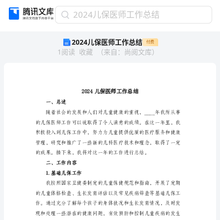
2024
2024儿保医师工作总结
儿
2024儿保医师工作总结
付费
保
1
阅读
收藏
（
来自
：
尚阅文库
）
医
师
工
作
总
结
一、总述
2024