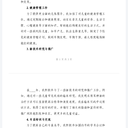
儿
保
医
师
工
二、工作内容
作
1.基础儿保工作
总
结
一、
总
述
随
和发展。
着