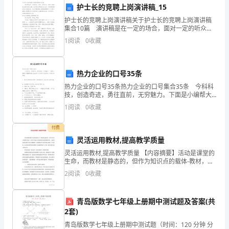
护士长的竞聘上岗演讲稿_15
师
护士长的竞聘上岗演讲稿关于护士长的竞聘上岗演讲稿
集合10篇 演讲稿是在一定的场合，面对一定的听众，
工
演讲人围绕着主题讲话的文稿。在日新月异的现代社会
三、工作成果
1
阅读
0
收藏
中，用到演讲稿的地方越来越多，怎么写演讲稿才能避
作
免
可
热力企业的口号35条
果：
以
热力企业的口号35条热力企业的口号集合35条 今科科
技，创造奇迹，勇往直前，无穷魅力。下面是小编帮大
1.儿童健康管理水平的提升
说
家整理的热力企业的口号35条,仅供参考，欢迎大家阅
1
阅读
0
收藏
读。1、推行科学的财务考核，推动和促进公司
取
付费
得
灵活运用教材,提高教学质量
灵活运用教材,提高教学质量 【内容摘要】活动是课堂的
了
生命，而教材是静态的，但作为知识点的载体-教材，有
时若不进行改变就很难达到预期的效果。这就要求我们
2
阅读
0
收藏
令
老师不能只照搬教材，而要根据学生现有的知识基
善。
人
青岛版数学七年级上册期中测试题及答案(共
满
2套)
青岛版数学七年级上册期中测试题（时间：120 分钟 分