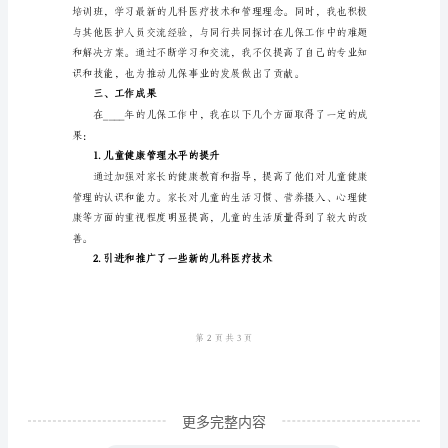
2.健康管理工作
社
会
的
发
展
和
人
他们的健康。
们
3.新技术研究与推广
对
儿
童
健
更多完整内容
康