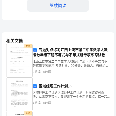
继续阅读
的
重
视，
____
相关文档
年
付费
专题对点练习江西上饶市第二中学数学人教
我
版七年级下册不等式与不等式组专项练习试卷
所
（含答案详解）
江西上饶市第二中学数学人教版七年级下册不等式与不
等式组专项练习 考试时间：90分钟；命题人：教研组考
从
生注意：1、本卷分第I卷（选择题）和第Ⅱ卷（非选择
2
阅读
0
收藏
题）两部分，满分100分，考试时间90分钟2、答卷
4.专业培训与交流
事
区域经理工作计划_3
的
区域经理工作计划区域经理工作计划 时间过得可真
儿
快，从来都不等人，又迎来了一个全新的起点，请一起
努力，写一份计划吧。那么计划怎么拟定才能发挥它最
4
阅读
0
收藏
保
大的作用呢？以下是小编为大家收集的区域经理工作计
划，希
医
付费