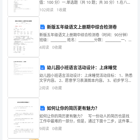
意
值：100 分）一.单选题（共 10 题；共 30 分）1.在八面
体顶点数V、面数F、棱数E中，V+F-E=( )A.16 B.6 C.4
102
阅读
1
收藏
的
D.2
成
新版五年级语文上册期中综合检测卷
绩。
新版五年级语文上册期中综合检测卷（时间：90分钟）
班级：__________ 姓名：__________分数：__________一、填
在
空题。（共30分）1. 补充词语。一______无边
4
阅读
0
收藏
这
一
幼儿园小班语言活动设计：上床睡觉
幼儿园小班语言活动设计：上床睡觉活动目标： 1、熟悉
年
文字内容。 2、愿意学习表演图本内容。 3、初步学习仿
编故事，培养幼儿大胆讲述的好习惯。 活动过程： 1、
里，
2
阅读
0
收藏
导入活动：手指游戏“大拇哥”。
我
如何让你的简历更有魅力？
积
如何让你的简历更有魅力？ 写一份动人的简历也是找
极
工作中最难的一部分，但是，通过下面十二步，这件事
不再那么难了。 1. 使用从事事件=结果这种格式 内容
9
阅读
0
收藏
投
就是一切，所以一定要突出你的能力，