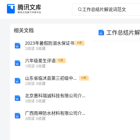
工
作
相关文档
工作总结片解
总
2023年暑假防溺水保证书
付费
结
2
阅读
0
收藏
六年级差生评语
片
付费
1
阅读
0
收藏
解
山东省临沭县第三初级中学八年级数学上册《全等三角形的判定4》教案人教新课标版[修改版]
付费
2
阅读
0
收藏
说
北京惠科瑞诚科技有限公司介绍企业发展分析报告
3
阅读
0
收藏
词
广西雨神防水材料有限公司介绍企业发展分析报告
范
3
阅读
0
收藏
文