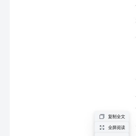
结和
工
作
总
结
片
解
说
词
范
文
尊
复制全文
敬
全屏阅读