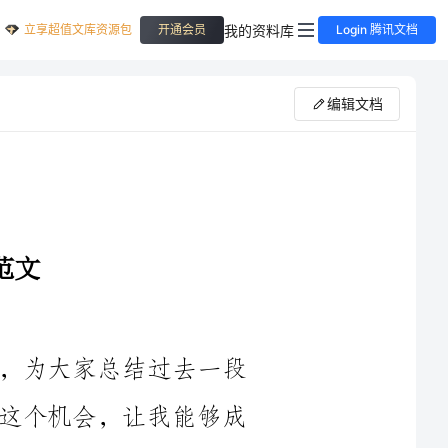
立享超值文库资源包
我的资料库
开通会员
Login 腾讯文档
编辑文档
大家好！今天我很荣幸能够站在这里，为大家总结过去一段
时间的工作。首先，我要感谢公司给予我这个机会，让我能够成
长和进步。经过不懈的努力和团队的合作，我们取得了一定的成
绩，但也面临一些挑战和问题。下面，我将就我们的工作进行总