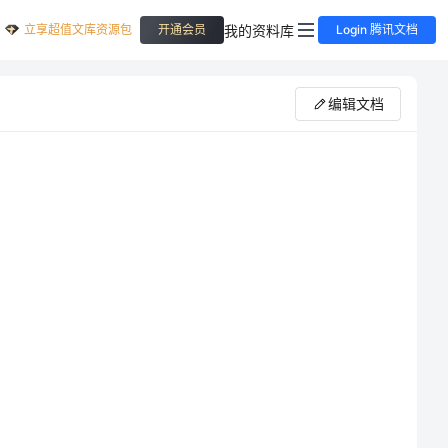
立享超值文库资源包
我的资料库
开通会员
Login 腾讯文档
编辑文档