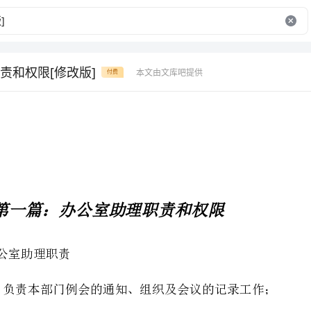
责和权限[修改版]
本文由文库吧提供
付费
第一篇：办公室助理职责和权限
、负责本部门例会的通知、组织及会议的记录工作；
、负责公司车辆、驾驶员工作调度、车辆清洁监督、车辆相关手续的管理等工作；
、负责对公司印章的使用、登记、保管工作；
、负责做好总经理办公室环境卫生工作及办公楼内卫生监督工作；