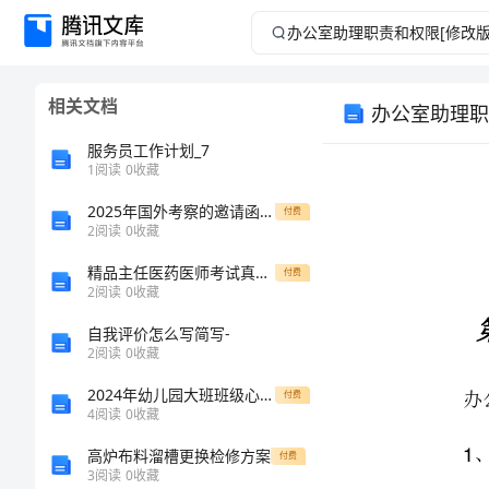
办
公
相关文档
办公室助理职
室
服务员工作计划_7
助
1
阅读
0
收藏
2025年国外考察的邀请函范文
理
付费
2
阅读
0
收藏
职
精品主任医药医师考试真题题库及答案（新）
付费
2
阅读
0
收藏
责
办公室助理职责
自我评价怎么写简写-
2
阅读
0
收藏
1
和
2024年幼儿园大班班级心得体会
付费
2
权
4
阅读
0
收藏
3
高炉布料溜槽更换检修方案
付费
限
3
阅读
0
收藏
4