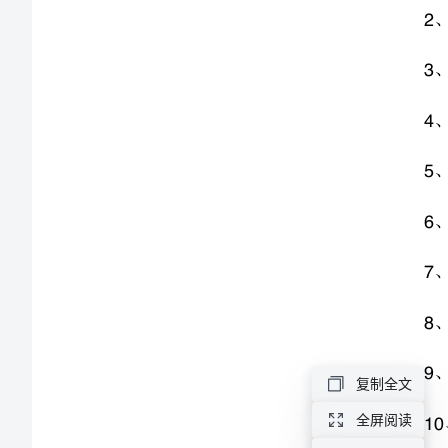
[修
5
改
6
版]
7
8
第
9
一
篇：
10
办
公
办公室职责和权限
室
助
办公室职责
复制全文
理
1
全屏阅读