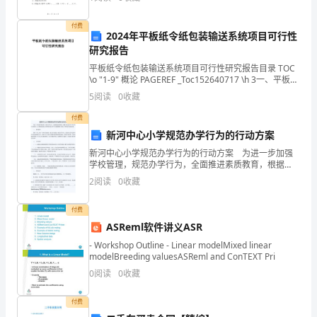
关法律法规的规定，甲乙双方本着平等、自愿、公平
赣
付费
2024年平板纸令纸包装输送系统项目可行性
南
研究报告
根
平板纸令纸包装输送系统项目可行性研究报告目录 TOC
\o "1-9" 概论 PAGEREF _Toc152640717 \h 3一、平板纸
令纸包装输送系统项目可行性研究报告 PAGEREF _
据
5
阅读
0
收藏
地。
付费
新河中心小学规范办学行为的行动方案
1930
新河中心小学规范办学行为的行动方案 为进一步加强
年
学校管理，规范办学行为，全面推进素质教育，根据
《湖北省中小学办学行为规范》及《黄梅县规范义务教
2
阅读
0
收藏
育阶段办学行为实施细则》要求，特制定本实施方
5
案。 一、
付费
月，
ASReml软件讲义ASR
红
- Workshop Outline - Linear modelMixed linear
modelBreeding valuesASReml and ConTEXT Pri
四
0
阅读
0
收藏
军
付费