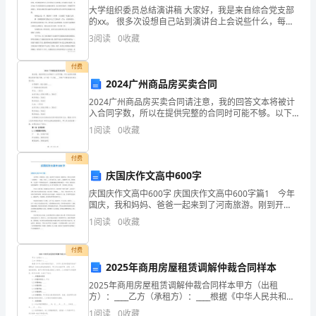
大学组织委员总结演讲稿 大家好，我是来自综合党支部
展
的xx。 很多次设想自己站到演讲台上会说些什么，每一
次都会想到不同的答案。毕竟我在贸大这个集体已经生
土
3
阅读
0
收藏
活了六年，很难用几分钟的时间形容我的
地
付费
2024广州商品房买卖合同
革
2024广州商品房买卖合同请注意，我的回答文本将被计
命，
入合同字数，所以在提供完整的合同时可能不够。以下
是一个大致____字的广州商品房买卖合同示例：合同编
1
阅读
0
收藏
形
号: XXX-XXXX-____广州商品房买卖合
成
付费
庆国庆作文高中600字
了
庆国庆作文高中600字 庆国庆作文高中600字篇1 今年
国庆，我和妈妈、爸爸一起来到了河南旅游。刚到开
比
封，我对这里的第一印象便是——热闹。大街上，人车
1
阅读
0
收藏
川流不息，马路上，遍地特色小吃，阵阵吆喝，!在这
较
铺变化等，涉及的店铺达90多家。
付费
巩
2025年商用房屋租赁调解仲裁合同样本
二是关于寻乌旧有的
固
2025年商用房屋租赁调解仲裁合同样本甲方（出租
方）：____乙方（承租方）：____根据《中华人民共和国
合同法》、《中华人民共和国城市房地产管理法》及相
的
1
阅读
0
收藏