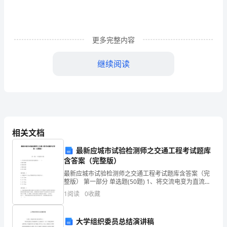
回
师
更多完整内容
赣
南，
继续阅读
分
兵
一是关于寻乌的商业情况。
发
动
相关文档
群
最新应城市试验检测师之交通工程考试题库
含答案（完整版）
众，
最新应城市试验检测师之交通工程考试题库含答案（完
整版） 第一部分 单选题(50题) 1、将交流电变为直流电
深
的电路称为（ ）。A.稳压电路B.滤波电路C.整流电路D.
1
阅读
0
收藏
放大电路【答案】：C2、钢
入
开
大学组织委员总结演讲稿