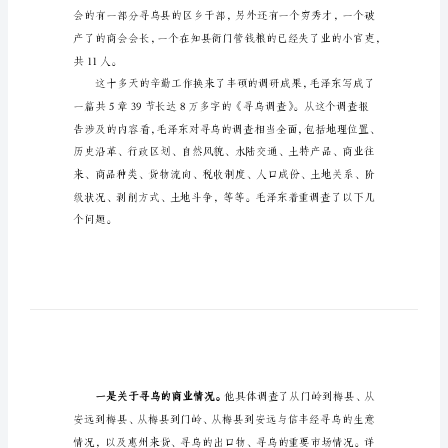
调
查》
学
习
要
点
1929
年
12
月
的
古
田