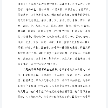
会
共11人。
议
后，
毛
泽
东、
朱
德
指
挥
个问题。
红
四
军