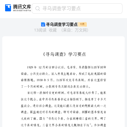
寻
寻乌调查学习要点
乌
寻乌调查学习要点
付费
调
13
阅读
收藏
（
来自
：
万文网
）
查
学
习
要
点
《寻
乌