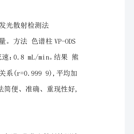
P-ODS
流动相；流速：0.8mL/min。结果熊
=0.9999),平均加
收率为98.11%(RSD=1.14%)。结论本法简便、准确、重现性好,
高效液相色谱-蒸发光散射检测法
tract：ObjectiveThemethodfordeterminationofursolic
umnwasusedwiththemobilephaseof