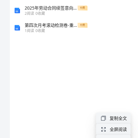
熊
2025年劳动合同续签意向官方调研
付费
2
阅读
0
收藏
果
第四次月考滚动检测卷-重庆长寿一中数学人教版七年级下册二元一次方程组同步训练试卷（含答案详解）
付费
1
阅读
0
收藏
酸
的
含
量
HPLC-
ELSD
法
复制全文
测
全屏阅读
定