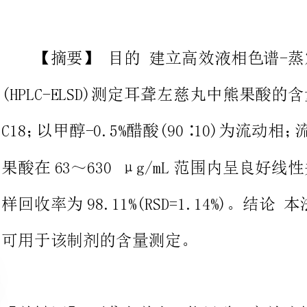
(HPLC-ELSD)测定耳聋左慈丸中熊果酸的含量。方法色谱柱V
C18；以甲醇-0.5%醋酸(90∶10)为
果酸在63～630μg/mL范围内呈良好线性关系(r
样回
可用于该制剂的含量测定。
【关键词】耳聋左慈丸；熊果酸；
Abs
acidinErlongzuocipillsbyHPLC-ELSDwasestablished.
MethodsVP-ODSC18col