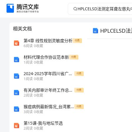
HPLCELSD
法
相关文档
HPLCEL
测
第4章 线性规划灵敏度分析
付费
定
6
阅读
0
收藏
耳
材料代理合作协议范本新
付费
1
阅读
0
收藏
聋
2024-2025学年四川省广安友谊中学高一生物第一学期期末复习检测模拟试题含解析
付费
1
阅读
0
收藏
左
有关内部审计年终工作总结范文
付费
2
阅读
0
收藏
慈
猴痘病例最新情况_台湾累计确诊猴痘病例破200例
付费
丸
3
阅读
0
收藏
第15课-我与地坛节选
中
2
阅读
0
收藏