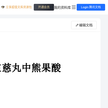
立享超值文库资源包
我的资料库
开通会员
Login 腾讯文档
编辑文档