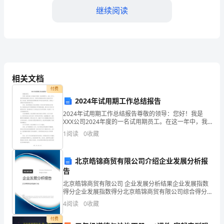
的
继续阅读
第
三
年，
回
相关文档
顾
付费
2024年试用期工作总结报告
过
2024年试用期工作总结报告尊敬的领导：您好！我是
XXX公司2024年度的一名试用期员工。在这一年中，我
去
非常荣幸能够加入贵公司，并通过试用期来证明自己的
1
阅读
0
收藏
能力和价值。在这里，我将对我在试用期内的工作进行
两
间管理能力。
年
北京皓锦商贸有限公司介绍企业发展分析报
告
的
北京皓锦商贸有限公司 企业发展分析结果企业发展指数
得分企业发展指数得分北京皓锦商贸有限公司综合得分
学
说明：企业发展指数根据企业规模、企业创新、企业风
4
阅读
0
收藏
险、企业活力四个维度对企业发展情况进行评价。该企
习
业的
付费