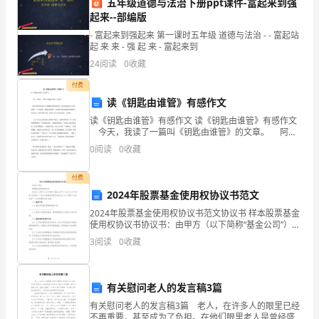
五年级道德与法治下册ppt课件-富起来到强
和
起来--部编版
成
- 富起来到强起来 第一课时五年级 道德与法治 - - 富起站
起 来 来 - 强 起 来 - 富起来到
长，
24
阅读
0
收藏
我
付费
读《钥匙由谁管》有感作文
深
读《钥匙由谁管》有感作文 读《钥匙由谁管》有感作文
感
今天，我读了一篇叫《钥匙由谁管》的文章。 阿宝
家的彩电放在下肢瘫痪的舅舅的房里，爸爸知道阿宝不
0
阅读
0
收藏
收
自觉，就做了一个电视柜，钥匙由舅舅管，但舅舅总
获
付费
2024年股票基金使用权协议书范文
颇
2024年股票基金使用权协议书范文协议书 样本股票基金
使用权协议书协议书：由甲方（以下简称“基金公司”）与
丰，
乙方（以下简称“投资者”）签订本股票基金使用权协议书
3
阅读
0
收藏
（以下简称“本协议书”）并共同遵守协议内容
也
遇
有关慰问老人的发言稿3篇
到
有关慰问老人的发言稿3篇 老人，在许多人的眼里已经
不再重要，甚至成为了负担。在他们眼里老人是曾经盛