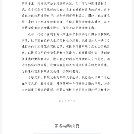
2024
年
7
月，
我
即
将
迈
入
大
学
生
涯
更多完整内容