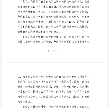
结
2024
年
7
月
大
学
生
个
人
表面的应试成绩。
总
结