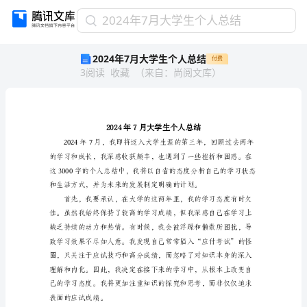
2024
2024年7月大学生个人总结
年
2024年7月大学生个人总结
付费
7
3
阅读
收藏
（
来自
：
尚阅文库
）
月
大
学
生
个
人
总