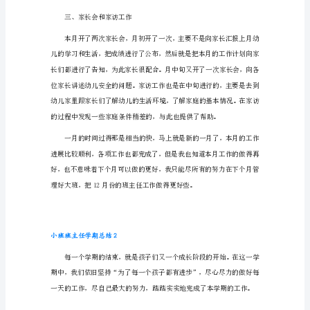
学
期
总
结
成功。
1
时
二、展开大扫除卫生
间
消
逝
的
好
快，
11