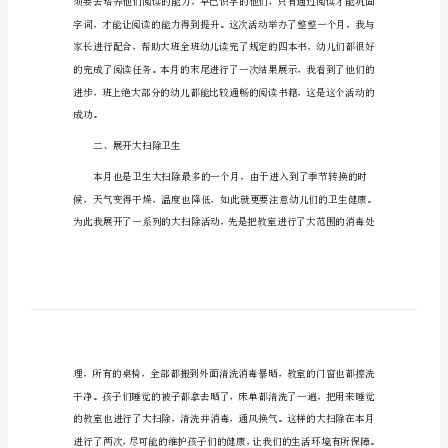
小班班主任学期总结1
班
班
主
任
结。
学
期
一、举办阅读活动
总
结
小
班
班
主
任