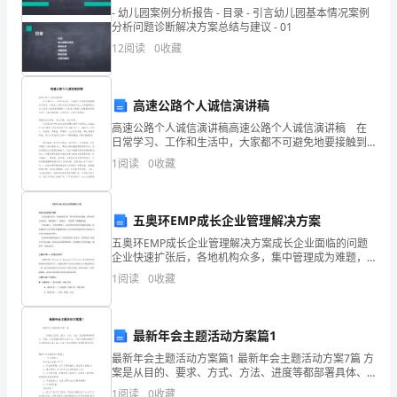
园
- 幼儿园案例分析报告 - 目录 - 引言幼儿园基本情况案例
11
分析问题诊断解决方案总结与建议 - 01
12
阅读
0
收藏
月
份
高速公路个人诚信演讲稿
的
高速公路个人诚信演讲稿高速公路个人诚信演讲稿 在
日常学习、工作和生活中，大家都不可避免地要接触到
工
书信吧，书信在人类的交流与沟通的历史上占有重要地
1
阅读
0
收藏
位。怎么写信才能避免踩雷呢？下面是小编帮大家整理
作
的高
也
五奥环EMP成长企业管理解决方案
将
五奥环EMP成长企业管理解决方案成长企业面临的问题
企业快速扩张后，各地机构众多，集中管理成为难题，
结
成本控制无法保证，多数面临“一放就乱，一抓就死”的尴
1
阅读
0
收藏
尬境地。企业发展了，业务也增加了，原有的信息系统
不
尾。
面
最新年会主题活动方案篇1
最新年会主题活动方案篇1 最新年会主题活动方案7篇 方
对
案是从目的、要求、方式、方法、进度等都部署具体、
周密，并有很强可操作性的计划。下面小编带来最新年
1
阅读
0
收藏