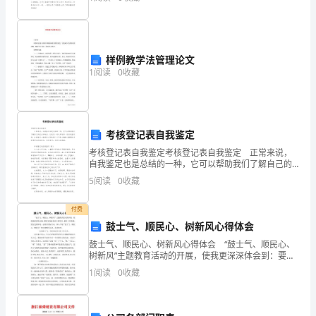
自
会主题活动方案7篇，大家一起来看
小班班主任学期总结2
己
11
样例教学法管理论文
月
1
阅读
0
收藏
份
的
考核登记表自我鉴定
班
考核登记表自我鉴定考核登记表自我鉴定 正常来说，
自我鉴定也是总结的一种，它可以帮助我们了解自己的
主
优点和缺点，让我们一起认真地写一份自我鉴定吧。自
5
阅读
0
收藏
我鉴定一般是怎么写的呢？以下是小编精心整理的考核
任
登记
付费
工
鼓士气、顺民心、树新风心得体会
作，
鼓士气、顺民心、树新风心得体会 “鼓士气、顺民心、
树新风”主题教育活动的开展，使我更深深体会到：要切
实改进党员干部作风，提升工作效能，优化发展环境，
我
1
阅读
0
收藏
必需以实际行动，深入开展“鼓士气、顺民心、树新风”
为