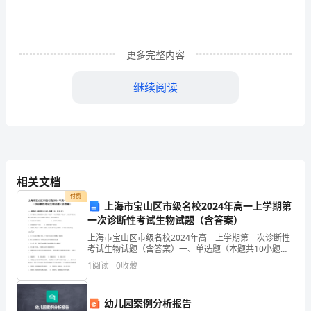
月
份
更多完整内容
就
继续阅读
到
了
尾
端，
相关文档
而
付费
上海市宝山区市级名校2024年高一上学期第
我
一次诊断性考试生物试题（含答案）
在
上海市宝山区市级名校2024年高一上学期第一次诊断性
三、家长会和家访工作
考试生物试题（含答案）一、单选题（本题共10小题，
幼
每题3分，共30分）1、在干燥的大米和面粉中生活的“米
1
阅读
0
收藏
虫”一生都不需要“饮水”，也吃不到含水量丰富
儿
幼儿园案例分析报告