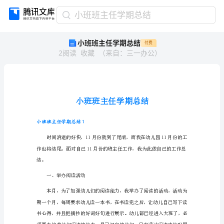
小
小班班主任学期总结
班
小班班主任学期总结
付费
班
2
阅读
收藏
（
来自
：
三一办公
）
主
任
学
期
总
结
小