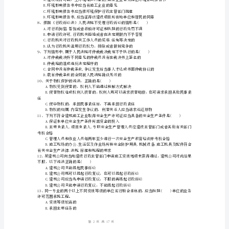
贷款利率计息
卷
A.配套兼职安全生产管理人员
含
B.配套专职安全生产管理人员
C.因为规模较小，不需要配备安全生产
答
案
2024
C.招标文件要求投标人必须获得过一定奖项
一
A.8月20日前
级
B.8月15日前
建
C.8月12日前
D.11月5日前
造
师
1
17
第页共页
《建