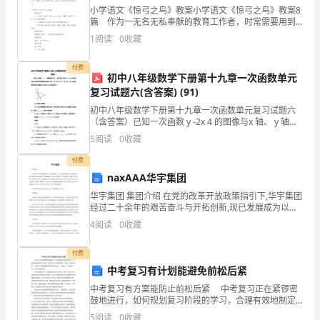
卷
小学语文《惊弓之鸟》教案小学语文《惊弓之鸟》教案8
篇 作为一无名无私奉献的教育工作者，时常需要用到
教案，教案是教学活动的依据，有着重要的地位。那么
含
1
阅读
0
收藏
问题来了，教案应该怎么写？下面是小编帮大家整理的
B.仲裁庭的组成违反法定程序的
答
付费
初中八年级数学下册第十九章一次函数单元
案
D.载有仲裁条款的合同被人民法院确认无效的
复习试题六(含答案) (91)
10、关于物权保护的说法，正确的是()
考
初中八年级数学下册第十九章一次函数单元复习试题六
（含答案）已知一次函数 y -2x 4 的图像与x 轴、 y 轴分
别交于点B、A．以 AB 为边在第一象限内作等腰直角三
试
5
阅读
0
收藏
角形 ABC，且∠ AB
任
须
付费
naxAAA华宇集团
知：
华宇集团 集团介绍 在党的改革开放政策指引下,华宇集团
A.保证本单位安全生产条件所需资金的投入
1.
经过二十余年的艰苦奋斗与开拓创新,现已发展成为以商
业地产发展战略为主导,以商业零售、酒店餐饮、房地产
4
阅读
0
收藏
开发为核心业务的多元化、跨地域的大型企业集团。
考
考核合格
付费
试
中考复习有计划能避免前松后紧
有关安全生产法律.法规.标准和规程的要求
时
中考复习有方案能防止前松后紧 中考复习正在紧锣密
鼓地进行，如何规划复习阶段的学习，合理有效地制定
间：
不服，以下说法正确的是()
复习方案，是考生近一阶段的重点，为此，石家庄市第
5
阅读
0
收藏