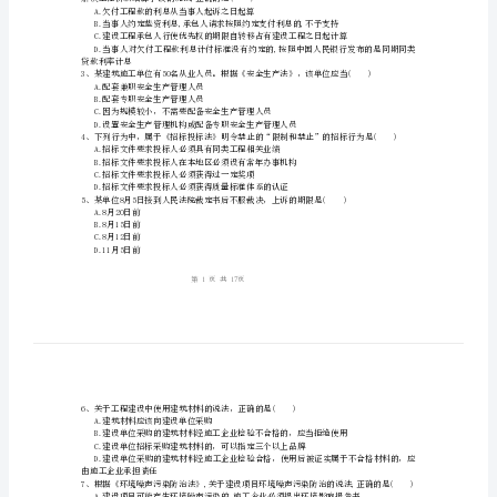
法
规
姓名:_________
及
考号:_________
相
关
同为()合同。
知
A.可变更可撤销
B.效力待定
识》
C.无效
D.有效
试
解决工程价款结算争议的说法,正确的是()
卷
A.欠付工程款的利息从当事人起诉之日起算
D