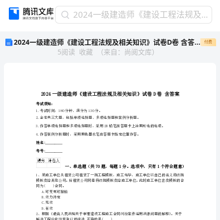
2024
2024一级建造师《建设工程法规及相关知识》试卷D卷 含答案
一
2024一级建造师《建设工程法规及相关知识》试卷D卷 含答案
付费
级
5
阅读
收藏
（
来自
：
尚阅文库
）
建
造
师
《建
设
工
考试须知：
1.考试时间：180分钟，满分为130分。
程