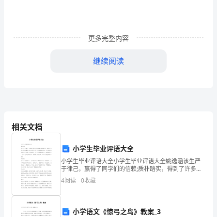
设
工
程
更多完整内容
法
继续阅读
规
A.建筑材料应该向建设单位采购
及
相
关
由施工企业承担责任
相关文档
知
小学生毕业评语大全
B.环境影响报告书中应当有施工企业的意见
识》
小学生毕业评语大全小学生毕业评语大全姚逸涵该生严
于律己，赢得了同学们的信赖;质朴踏实，得到了许多老
试
师的赞许：她总是尽心尽力地做好每件事，认认真真地
4
阅读
0
收藏
学好每门功课，成绩稳定，从不需要老师操心。如果能
卷
再
D
小学语文《惊弓之鸟》教案_3