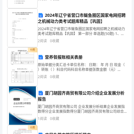
一瞬间。5. 安全学生，拥抱平安。6.
把
三、质检结果
关，
2024年辽宁省营口市鲅鱼圈区国家电网招聘
之机械动力类考试题库精品【巩固】
保
2024年辽宁省营口市鲅鱼圈区国家电网招聘之机械动力
1.木工板：
证
类考试题库精品【巩固】 第一部分 单选题(50题) 1、下
列哪种千分尺不存在( )。A.公法线千分尺B.千分尺C.内径
2
阅读
0
收藏
千分尺D.轴承千分尺
产
付费
品
营养餐报账相关表册
质
原始单据分类汇总卡单位名称： 日期： 年 月 日 现金（
）转账（ ）科目代码科目名称单据张数金额（元）
40101原材料成本4010101粮食40101
量，
2
阅读
0
收藏
提
厦门胡园齐商贸有限公司介绍企业发展分析
升
报告
客
厦门胡园齐商贸有限公司 企业发展分析结果企业发展指
数得分企业发展指数得分厦门胡园齐商贸有限公司综合
得分说明：企业发展指数根据企业规模、企业创新、企
户
1
阅读
0
收藏
业风险、企业活力四个维度对企业发展情况进行评价。
该企
满
付费