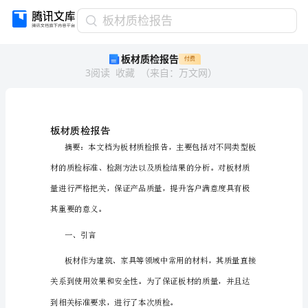
板
板材质检报告
材
板材质检报告
付费
质
3
阅读
收藏
（
来自
：
万文网
）
检
报
告
板
材
板材质检报告
质
检
报