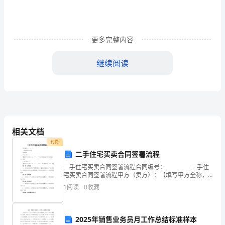
质
检
标
更多完整内容
准、
继续阅读
检
测
方
法
相关文档
以
付费
二手住宅买卖合同签署流程
及
二手住宅买卖合同签署流程合同编号：__________二手住
质
宅买卖合同签署流程甲方（卖方）：【填写甲方全称，
3.检测方法：
如：“”、“”或“某某房地产开发有限公司”等】乙方（买
1
阅读
0
收藏
检
方）：【填写乙方全称，如：“”、“赵六
结
2025年销售业务员月工作总结标准样本