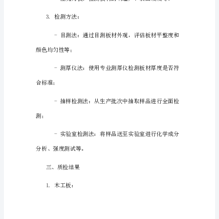
主
1.板材的规格控制：
要
包
括
对
不
同
类
型
2.材质成分：
板
材
的