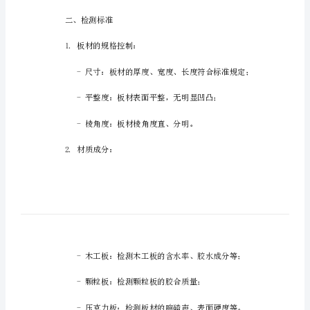
告
摘
要：
其重要的意义。
本
文
一、引言
档
为
板
材
质
检
报
二、检测标准
告，