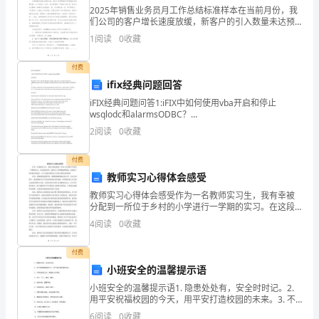
果
2025年销售业务员月工作总结标准样本在当前月份，我
们公司的客户增长速度放缓，新客户的引入数量未达预
的
颜色均匀性等；
期，同时老客户的购买活跃度也有所下降。针对新客户
1
阅读
0
收藏
的开发工作进展缓慢，部分潜在客户尚处于市场调研阶
分
段。
付费
析。
ifix经典问题回答
对
iFIX经典问题问答1:iFIX中如何使用vba开启和停止
wsqlodc和alarmsODBC？
合标准；
板
DescriptionTheabilitytostoporstarttheSQL
2
阅读
0
收藏
材
付费
质
教师实习心得体会感受
教师实习心得体会感受作为一名教师实习生，我有幸被
量
测；
分配到一所位于乡村的小学进行一学期的实习。在这段
时间里，我经历了各种挑战和困境，也收获了很多感动
进
4
阅读
0
收藏
和成长。以下是我在教师实习中的心得体会和感受。首
先，我想
行
付费
小班安全的温馨提示语
严
小班安全的温馨提示语1. 隐患处处有，安全时时记。2.
分析、强度测试等。
格
用平安祝福校园的今天，用平安打造校园的未来。3. 不
讲安全搭上命，挣座金山有啥用。4. 安全一万天，事故
6
阅读
0
收藏