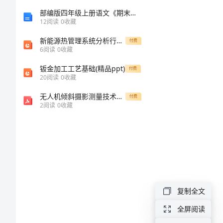
优
部编版四年级上册语文《期末》测试卷(汇总)
12
阅读
0
收藏
秀
新能源热管理系统分析行业报告
付费
教
有成就感。
6
阅读
0
收藏
师
钣金加工工艺基础(精品ppt)
付费
20
阅读
0
收藏
学
无人机倾斜摄影测量技术在地质灾害隐患调查中的应用研究 闫烨琛
付费
习
2
阅读
0
收藏
心
得
模
版
第
复制全文
一，
全屏阅读