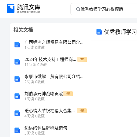
优
秀
相关文档
优秀教师学习
教
广西锦洲之辉贸易有限公司介绍企业发展分析报告
师
1
阅读
0
收藏
2024年技术支持工程师岗位职责范本
学
付费
11
阅读
0
收藏
习
永康市徽耀工贸有限公司介绍企业发展分析报告
2
阅读
0
收藏
心
刘伯承元帅战略贡献
付费
1
阅读
0
收藏
得
暖心情人节祝福语大合集20句
付费
模
4
阅读
0
收藏
边远的词语解释及造句
版
3
阅读
0
收藏