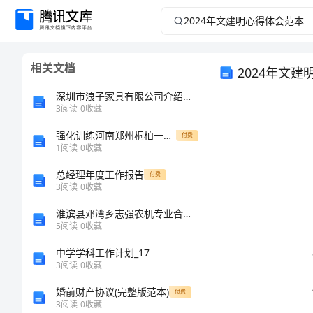
2024
年
相关文档
2024年文
文
深圳市浪子家具有限公司介绍企业发展分析报告
建
3
阅读
0
收藏
明
强化训练河南郑州桐柏一中数学八年级下册三角形专项训练练习题（详解）
付费
1
阅读
0
收藏
心
总经理年度工作报告
付费
3
阅读
0
收藏
得
淮滨县邓湾乡志强农机专业合作社介绍企业发展分析报告
5
阅读
0
收藏
体
中学学科工作计划_17
会
3
阅读
0
收藏
婚前财产协议(完整版范本)
付费
范
3
阅读
0
收藏