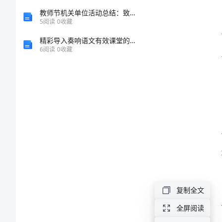
本
教师节机关单位活动总结：致敬师道，传承师魂
5
阅读
0
收藏
2024
精彩导入奏响语文有效课堂的序曲
年
6
阅读
0
收藏
文
建
明
心
得
体
会
范
复制全文
本
全屏阅读