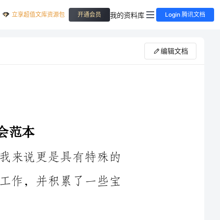
立享超值文库资源包
我的资料库
开通会员
Login 腾讯文档
编辑文档
____年是一个非常重要的年份，对于我来说更是具有特殊的
意义。在这一年，我有幸参与了文建明的工作，并积累了一些宝
首先，我深刻地意识到了文建明在中国社会主义建设中的重
要性。文建明作为党的思想文化建设的重要方面，不仅仅是对文