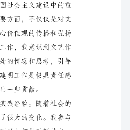
化事业的推动和管理，更是在社会主义核心价值观的传播和弘扬
中发挥着重要的作用。通过参与文建明的工作，我意识到文艺作
品的力量是巨大的，可以唤起人们内心深处的情感和思考，引导
人们积极向上、健康向善的方向发展。文建明工作是极具责任感
其次，我在文建明工作中学到了很多实践经验。随着社会的
发展，文艺作品的形式和表现方式也发生了很大的变化。我参与
了一些新媒体平台的策划和运营工作，学到了如何借助新技术、
新媒体传播方式塑造文化形象，吸引更多的受众。同时，我也参
与了一些文艺活动的组织和策划，学到了如何抓住时代脉搏，使
文艺作品更贴近人民群众的需要和审美情趣。这些经验不仅对我
的个人发展有着很大的帮助，也对我日后从事文建明工作有着重