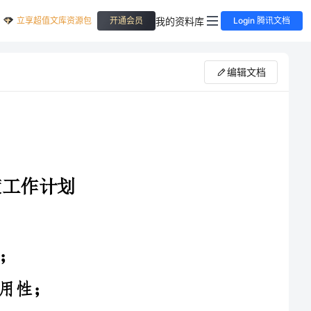
立享超值文库资源包
我的资料库
开通会员
Login 腾讯文档
编辑文档