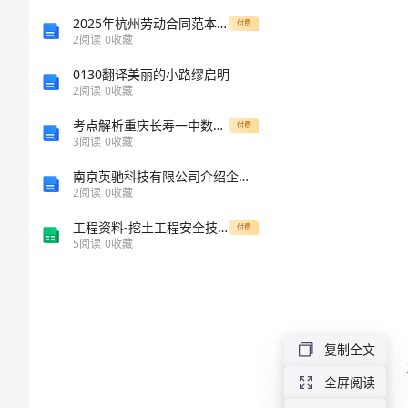
计
2025年杭州劳动合同范本阅读
付费
2
阅读
0
收藏
划
0130翻译美丽的小路缪启明
2
阅读
0
收藏
2024
考点解析重庆长寿一中数学九年级下册第二十九章 投影与视图专项攻克试卷（含答案详解）
付费
年
3
阅读
0
收藏
小
南京英驰科技有限公司介绍企业发展分析报告
2
阅读
0
收藏
班
标；
工程资料-挖土工程安全技术交底
教
付费
5
阅读
0
收藏
师
年
度
复制全文
工
全屏阅读
作