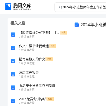
2024
年
相关文档
2024年小
小
【股票指标公式下载】-【大智慧】价托价压(月价托、季价托、长短价托)
付费
班
2
阅读
0
收藏
教
作文：读书让我着迷
付费
1
阅读
0
收藏
师
描写星期天的作文
付费
2
阅读
0
收藏
年
酒店工程报告
1
阅读
0
收藏
度
食品安全法食品召回制度
工
5
阅读
0
收藏
201X党员冬训总结
付费
作
2
阅读
0
收藏