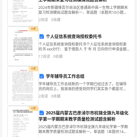
高
2024年新疆维吾尔自治区普通高中高一生物上学期期末
中
复习检测模拟试题含解析一、单选题（本题共10小题，
每题3分，共30分）1、在低倍显微镜下看到的物像不在
2
阅读
0
收藏
学
视野中央，而在左上角，该怎样移动装片A．向左上
部分同学都很容易达到。
付费
业
个人征信系统查询授权委托书
水
个人征信系统查询授权委托书个人征信系统查询授权委
托书 xxx分行： 鉴于借款人 于 年 月 日向你行申请金额
平
为 万元的授信(贷款、承兑、贴现、信用证)业务，由提
17
阅读
0
收藏
供担保或由授权人担
考
付费
试
学年辅导员工作总结
高中学考成绩的用处
学年辅导员工作总结新的一个学期已经过去了。在辅导
网
员的岗位上，我渐渐的感受到同学们其实各个都是可
爱，并且能够靠自己改正自身存在的一些问题的。本学
上
2
阅读
0
收藏
学考成绩合格，获得普
期，我的工作任务较为重要，需要管理四个班级。在管
理的过程中
缴
付费
2025届内蒙古巴彦淖尔市杭锦全旗九年级化
费
学第一学期期末教学质量检测试题含解析
人员高中同等学力认
2025届内蒙古巴彦淖尔市杭锦全旗九年级化学第一学期
时
期末教学质量检测试题含解析一、单选题（本题共14小
题，每题1分，共14分）1、下列灭火原理与 “釜底抽薪”