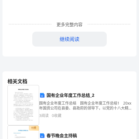
纹
的
更多完整内容
足
继续阅读
球
旋
转
着，
相关文档
从
空
国有企业年度工作总结_2
国有企业年度工作总结 国有企业年度工作总结1 20xx
中
年国资公司在县委、县政府的领导下，以党的十八大精
神为指引，紧密围绕着县委、县政府的重心展开工作，
3
阅读
0
收藏
飞
以创新发展为主线，以项目建设为中心，以打造一
弛
付费
春节晚会主持稿
也有我们的汗水……