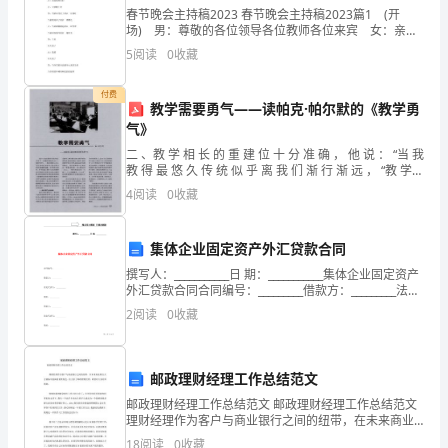
而
春节晚会主持稿2023 春节晚会主持稿2023篇1 (开
过，
场) 男：尊敬的各位领导各位教师各位来宾 女：亲爱
的同学们 合：大家晚上好 男：当秋风送走了最后一
5
阅读
0
收藏
片落叶 当秋晨迎来了最后一缕曙光
在
付费
雨
教学需要勇气——读帕克·帕尔默的《教学勇
气》
里
二 、教 学 相 长 的 重 建 位 十 分 准 确 ， 他 说 ： “当 我
飞
教 得 最 悠 久 传 统 似 乎 离 我 们 渐 行 渐 远 ， “教 学
于 共 同 体 中 一 一 以 主 好 的
4
阅读
0
收藏
过
对
集体企业固定资产外汇贷款合同
撰写人：___________日 期：___________集体企业固定资产
方
外汇贷款合同合同编号：_________借款方：_________法定
代表人：_________地址：_____
后
2
阅读
0
收藏
卫，
邮政理财经理工作总结范文
像
邮政理财经理工作总结范文 邮政理财经理工作总结范文
一
理财经理作为客户与商业银行之间的纽带，在未来商业
银行人才储备中扮演着重要角色。给大家了邮政理财经
18
阅读
0
收藏