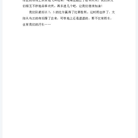
作
文
“嗖
——！”
只
看
吧！”
见
一
个
白
色
花