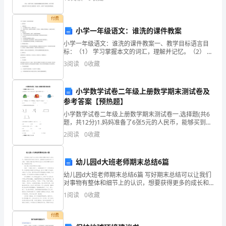
匹
理，希望对大家有所帮助。
受
付费
小学一年级语文：谁洗的课件教案
惊
小学一年级语文：谁洗的课件教案一、教学目标语言目
标：（1） 学习掌握本文的词汇，理解并记忆。（2） 通
的
过学习课文，提高学生的观察力、分析能力、推理能力
3
阅读
0
收藏
和思维能力，提高学生的语言表达能力。情感目标：（1
骏
马。
小学数学试卷二年级上册数学期末测试卷及
参考答案【预热题】
带
小学数学试卷二年级上册数学期末测试卷一.选择题(共6
题，共12分)1.妈妈准备了6张5元的人民币，能够买到哪
着
种书包？（ ）A.INCLUDEPICTURE \d
2
阅读
0
收藏
"C:\\Users\\07\\A
雨
花，
幼儿园d大班老师期末总结6篇
幼儿园d大班老师期末总结6篇 写好期末总结可以让我们
带
对事物有整体和细节上的认识，想要获得更多的成长和
进步，重视期末总结的写作十分必要，下面是小编为您
1
阅读
0
收藏
着
分享的幼儿园d大班老师期末总结6篇，感谢您的参
我
付费