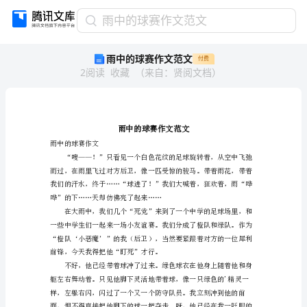
雨
雨中的球赛作文范文
中
雨中的球赛作文范文
付费
的
2
阅读
收藏
（
来自
：
贤阅文档
）
球
赛
作
文
范
文
雨中的球赛作文
雨