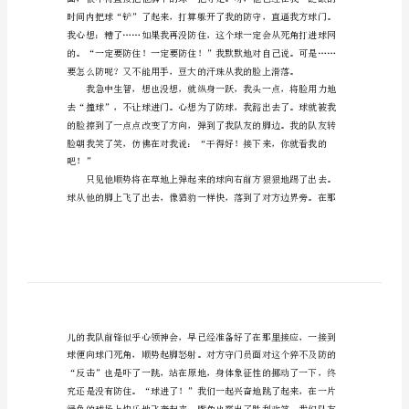
中
的
哗”的下……天却仿佛亮了起来……
球
赛
作
文
范
前锋，今天我得把他“盯死”才行。
文
雨
中
的
球
赛