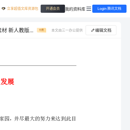
立享超值文库资源包
我的资料库
开通会员
Login 腾讯文档
高中历史 第5单元 烽火连绵的局部战争 第3课 中东问题的由来与发展素材 新人教版选修3
编辑文档
本文由三一办公提供
付费
犹太人民建立一个民族家园，并尽最大的努力来达到此目
——“贝尔福宣言”(1917年11月2日)
以从不同的角度解答，进行大胆的假设，但必须以史实