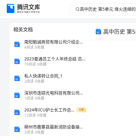
高
中
相关文档
历
南阳勉诚商贸有限公司介绍企业发展分析报告
史
4
阅读
0
收藏
2023普通员工个人年终总结 员工个人年终工作总结
第
79
阅读
0
收藏
5
私人快递转让合同_1
【教学素材】
2
阅读
0
收藏
单
深圳市连硕光电科技有限公司介绍企业发展分析报告
1
阅读
0
收藏
元
的。
2024年ICU护士长工作总结范文
付费
烽
12
阅读
0
收藏
柳州市鹿寨县最新消防设备操作员考试题库附答案（完整版）
火
2
阅读
0
收藏