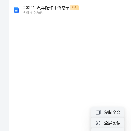
连
2024年汽车配件年终总结
付费
6
阅读
0
收藏
绵
的
局
部
战
争
第
复制全文
3
全屏阅读
课