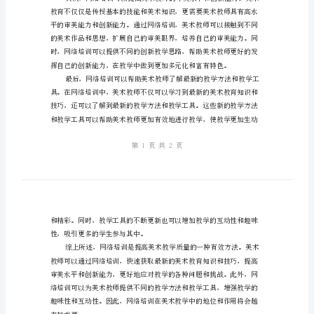
提
升
好地服务社会。
教
学
质
量
的
有
度。
效