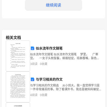
升
继续阅读
教
学
质
性，吸引更多的学生参与其中。
相关文档
量
的
似水流年作文随笔
似水流年作文随笔 似水流年作文随笔 梦里。 广寒
有
宫。 一女子头梳髻鬟，柳眉轻促，琼鼻樱嘴，肤色胜
雪，洁白的玉衣轻轻的拖在地上，那般倾国倾城。 她
效
3
阅读
0
收藏
轻倚在窗边，看着凡世间的喧嚣，凤眼里透出
方
与学习相关的作文
法
来越重要。
与学习相关的作文精选 从小到大，我一直觉得学习是
2023
一件非常痛苦的事。除了看课外书，我总是被妈妈催促
着，监视着学习。就象一头不肯往前走的牛，被人鞭打
4
阅读
0
收藏
年，
着，吆喝着，才肯往前走。因此，我从来都觉得学习是
一件
美