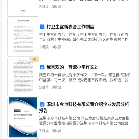
缺
\z \u 1. 山塘基本情况 PAGEREF _T
2
阅读
0
收藏
的
一
村卫生室新农合工作制度
部
村卫生室新农合工作制度村卫生室新农合工作制度新农
合定点村卫生室确定暂行办法为规范我区新型农村合作
分，
医疗（以下简称“新农合”）定点村卫生室确定工作，根据
2
阅读
0
收藏
《唐山市丰润区建立新型农村合作医疗制度实施方案
但
付费
面
我喜欢的一首歌小学作文2
对
我喜欢的一首歌优秀小学作文 “每一次，都在徘徊孤单
中坚强。每一次，就算很受伤也不闪泪光。我知道，我
一直有双隐形的翅膀，带我飞，飞过绝望......”我的MP5
新
5
阅读
0
收藏
里总会有《隐形的翅膀》这首歌的踪影，每
的
深圳市今也科技有限公司介绍企业发展分析
时
报告
代
深圳市今也科技有限公司 企业发展分析结果企业发展指
数得分企业发展指数得分深圳市今也科技有限公司综合
得分说明：企业发展指数根据企业规模、企业创新、企
和
3
阅读
0
收藏
业风险、企业活力四个维度对企业发展情况进行评价。
该企