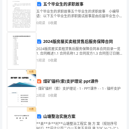
五个毕业生的求职故事
术
五个毕业生的求职故事五个毕业生的求职故事 小编导
语：以下五个毕业生的求职面试故事是由应届毕业生小
教
编为大家整理以及分享，欢迎阅读，希望本文对大家有
0
阅读
0
收藏
帮助! 一、如同高手过招 万嘉琪25岁咨询
育
已
2024版房屋买卖租赁售后服务保障合同
成
2024版房屋买卖租赁售后服务保障合同本合同目录一览
1. 合同概述1.1 合同名称1.2 合同双方1.3 合同签订日期
为
1.4 合同签订地点1.5 合同生效条件1.6 合同终止条件1.7
1
阅读
0
收藏
合同履行期限2
社
付费
会
煤矿锚杆(索)支护理论 ppt课件
中
- 煤矿锚杆（索）支护理论 - 1 - PPT课件 - - 1 - 锚杆支护
2
阅读
0
收藏
不
可
付费
山塘整治实施方案
或
**县**乡**村**山塘整治工程实 施 方 案（规划序号
907）**设计公司二Ｏ一五年五月目 录 TOC \o "1-2" \h