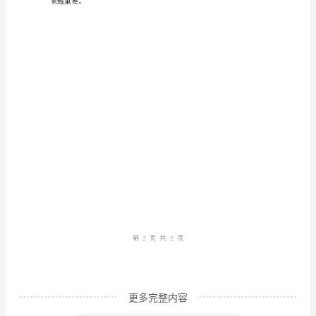
方
法
美
术
教
师
网
络
培
训
总
结：
更多完整内容
提