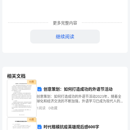
个
故
事
更多完整内容
后
继续阅读
明
白
了
许
相关文档
多。
付费
150字观后感小学生篇5
创意策划：如何打造成功的外语节活动
故
创意策划：如何打造成功的外语节活动2023年，随着全
球化和经济交流的不断加强，外语学习已成为现代人的
事
必要技能。为了激发人们学习外语的兴趣和热情，外语
1
阅读
0
收藏
节活动已成为各大城市推广外语教育的火热模式。如何
讲
通过
付费
的
时代楷模抗疫英雄观后感600字