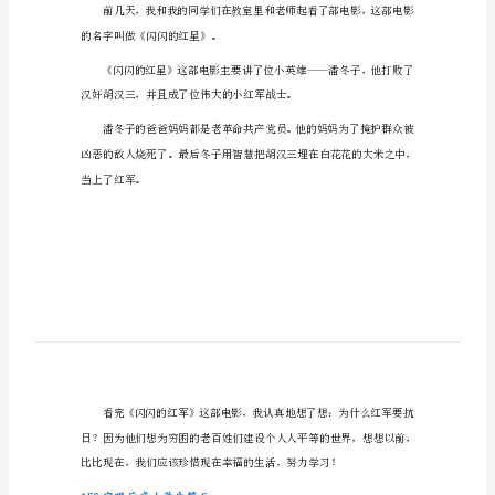
观
150字观后感小学生篇1
后
感
小
学
生
150
字
观
有时他们可能会超过你!
后
150字观后感小学生篇4
感
小
学
的名字叫做《闪闪的红星》。