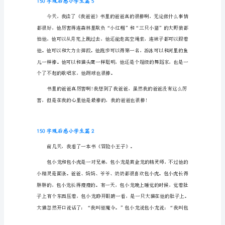
生
篇
1
今
天
我
读
当上了红军。
了
水
滴
石
穿
这