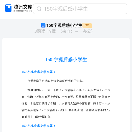
150
150字观后感小学生
字
150字观后感小学生
付费
观
3
阅读
收藏
（
来自
：
三一办公
）
后
感
小
学
生
150
字