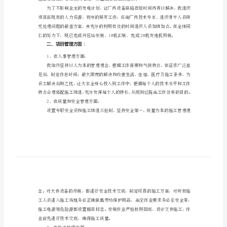
范
文
的工作总结如下：
【精
一、工作方面：
选
模
板】
2024
年
项
目
经