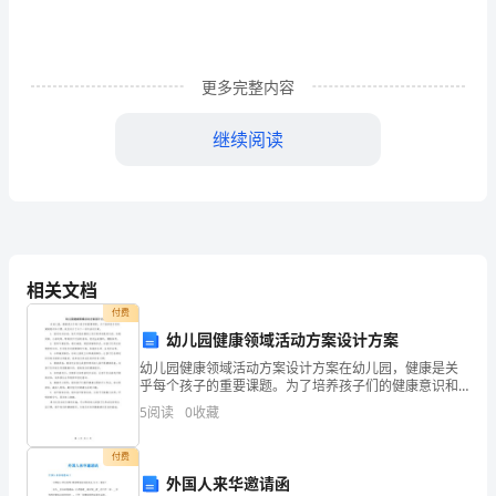
作
总
结
更多完整内容
1（1361
继续阅读
字）
在
分
公
相关文档
业前先进行技术交底，确保施工质量。
司
付费
3、在施工协调方面：
幼儿园健康领域活动方案设计方案
领
幼儿园健康领域活动方案设计方案在幼儿园，健康是关
导
乎每个孩子的重要课题。为了培养孩子们的健康意识和
习惯，我们设计了以下一系列活动方案。1. 晨间运动活
5
阅读
0
收藏
的
动：每天早晨在操场上进行简单的晨间运动，如晨间
操、小
信
付费
4、财务管理方面：
外国人来华邀请函