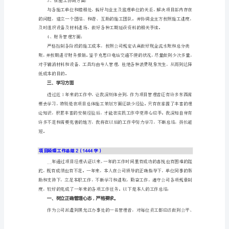
理
工
二、项目管理方面：
作
总
1、在人事管理方面：
结
范
文
项
2、在质量和安全管理方面：
目
经
理
工