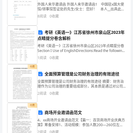
任
外国人来华邀请函 外国人来华邀请函1 中国驻x国大使
馆/领事馆签证处的先生/女士：您好！ 本人__出具此邀
和
请函，正式邀请__来中国__省__市工作一年。__在华的住
8
阅读
0
收藏
宿地点将安排在__，工作一年期间
培
养
考研《英语一》江苏省徐州市泉山区2023年
低成本的目的。
点睛提分卷含解析
下，
三、学习方面
考研《英语一》江苏省徐州市泉山区2023年点睛提分卷
Section I Use of EnglishDirections:Read the following
我
text. Choose the b
1
阅读
0
收藏
于
付费
月
全面预算管理是公司财务治理的有效途径
全面预算管理是公司财务治理的有效途径 摘要：财务治
被
理作为公司治理的重要组成部分，其本质是通过对公司
不同层次财权的制度安排，实现内部财务激励与约束机
任
2
阅读
0
收藏
制。从全面预算管理的内容和框架分析，实施全面预算
短。
命
付费
商场开业邀请函范文
为
项目经理工作总结2（1444字）
4、xx商场开业邀请函范文【篇一：百货商场开业庆典方
项
案】筹备安排1、活动规模：参加人数200—260位左
右，现场部署以产生热忱浩荡的庆典仪式气氛为基准，
2
阅读
0
收藏