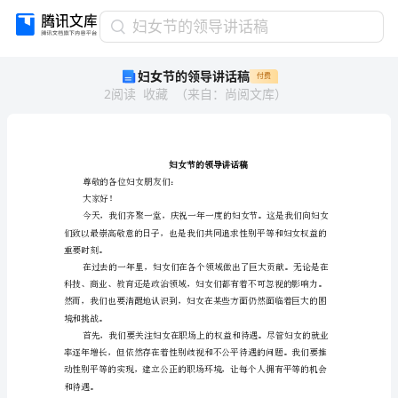
妇
妇女节的领导讲话稿
女
妇女节的领导讲话稿
付费
节
2
阅读
收藏
（
来自
：
尚阅文库
）
的
领
导
讲
话
稿
尊敬的各位妇女朋友们：
大家好！
妇