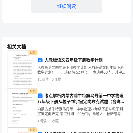
继续阅读
聚
一
堂，
庆
相关文档
祝
付费
人教版语文四年级下册教学计划
一
尊敬的各位妇女朋友们：
人教版语文四年级下册教学计划 人教版语文四年级下册
年
教学计划1 一、班级情况分析： 本班共50人，其中新
插班2人。班里男生偏多，课堂上开小差的现象时常有出
15
阅读
0
收藏
一
现。总体而言，班级学生思维较为活跃。具体来说
度
付费
考点解析内蒙古翁牛特旗乌丹第一中学物理
八年级下册从粒子到宇宙定向攻克试题（含详细
的
解析）
内蒙古翁牛特旗乌丹第一中学物理八年级下册从粒子到
妇
宇宙定向攻克 考试时间：90分钟；命题人：教研组考生
注意：1、本卷分第I卷（选择题）和第Ⅱ卷（非选择题）
1
阅读
0
收藏
女
两部分，满分100分，考试时间90分钟2、答卷前
付费