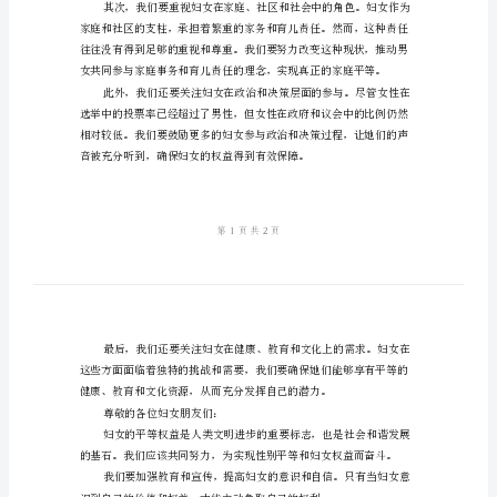
女
节
的
重要时刻。
领
导
讲
话
境和挑战。
稿
尊
敬
的
和待遇。
各
位