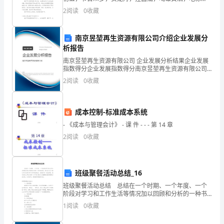
高
子……下面就是小编带来的三年级小学生端午节习俗作
2
阅读
0
收藏
文，希望能帮助大家！三年级小学生端午节习俗作文
敬
南京昱堃再生资源有限公司介绍企业发展分
意
析报告
的
南京昱堃再生资源有限公司 企业发展分析结果企业发展
指数得分企业发展指数得分南京昱堃再生资源有限公司
日
综合得分说明：企业发展指数根据企业规模、企业创
2
阅读
0
收藏
新、企业风险、企业活力四个维度对企业发展情况进行
子，
评价。
也
成本控制-标准成本系统
- 《成本与管理会计》 - 课 件 - - - 第 14 章
是
2
阅读
0
收藏
我
们
班级聚餐活动总结_16
共
班级聚餐活动总结 总结在一个时期、一个年度、一个
阶段对学习和工作生活等情况加以回顾和分析的一种书
同
面材料，通过它可以正确认识以往学习和工作中的优缺
1
阅读
0
收藏
点，快快来写一份总结吧。我们该怎么写总结呢？以下
追
是小编