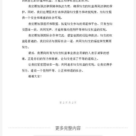
妇
女
朋
友
们：
大
家
好！
今
天，
我
们
更多完整内容
齐