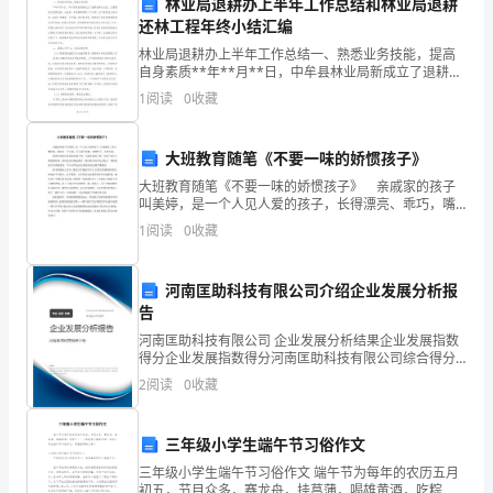
节。
林业局退耕办上半年工作总结和林业局退耕
供一个安全和尊重的社会环境。
还林工程年终小结汇编
这
林业局退耕办上半年工作总结一、熟悉业务技能，提高
自身素质**年**月**日，中牟县林业局新成立了退耕还
是
林办公室，主要职能为退耕还林、公益林、采伐勘测审
1
阅读
0
收藏
批三个方面，由于是新成立的科室，各项工作都有一个
我
交
们
大班教育随笔《不要一味的娇惯孩子》
大班教育随笔《不要一味的娇惯孩子》 亲戚家的孩子
向
叫美婷，是一个人见人爱的孩子，长得漂亮、乖巧，嘴
努力。
巴甜。就是有一个毛病，什么事不依她，就使性子，大
妇
1
阅读
0
收藏
哭大闹。 做家长的往往喜欢看到孩子笑，不愿看到孩
子哭
女
河南匡助科技有限公司介绍企业发展分析报
们
告
河南匡助科技有限公司 企业发展分析结果企业发展指数
致
得分企业发展指数得分河南匡助科技有限公司综合得分
说明：企业发展指数根据企业规模、企业创新、企业风
以
2
阅读
0
收藏
险、企业活力四个维度对企业发展情况进行评价。该企
业的
谢谢大家！
最
三年级小学生端午节习俗作文
崇
三年级小学生端午节习俗作文 端午节为每年的农历五月
初五，节目众多，赛龙舟，挂菖蒲，喝雄黄酒，吃粽