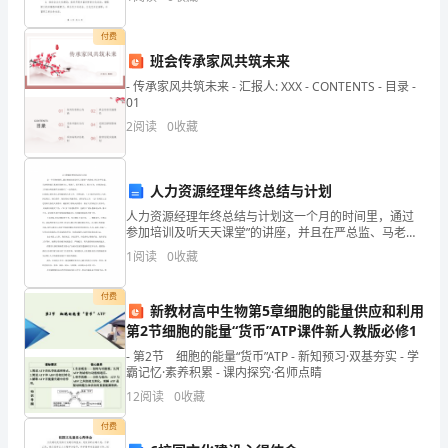
力。具体工作如下：1. 完善工会组织设置：结合公
天
物。
付费
练
班会传承家风共筑未来
40
- 传承家风共筑未来 - 汇报人: XXX - CONTENTS - 目录 -
01
一、
2
阅读
0
收藏
语
言
人力资源经理年终总结与计划
人力资源经理年终总结与计划这一个月的时间里，通过
文
参加培训及听天天课堂”的讲座，并且在严总监、马老师
和部门其他同事的关心、帮助下，我不断学习、努力工
字
1
阅读
0
收藏
作，在理论知识、工作能力和思想等方面都有了一定的
提高。
运
付费
新教材高中生物第5章细胞的能量供应和利用
用
第2节细胞的能量“货币”ATP课件新人教版必修1
- 第2节 细胞的能量“货币”ATP - 新知预习·双基夯实 - 学
(一)
霸记忆·素养积累 - 课内探究·名师点睛
语
12
阅读
0
收藏
言
付费