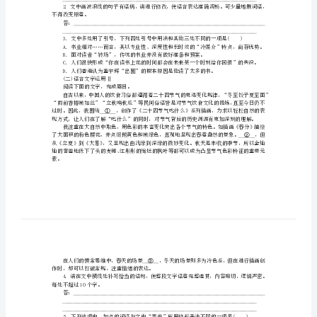
习
特
训
卷
不争的事实。
第
八
周
“读书人”卖书。
1．请在文中横线处填入恰当的成语。
语
答：
言
不得改变原意。
答：
文