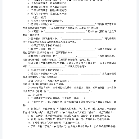
字
运
用
(二)语言文字运用Ⅱ
阅读下面的文字，完成题目。
名
篇
名
句
素。
默
写