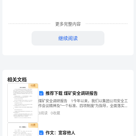
文
化
更多完整内容
常
继续阅读
识
作时，却可以打破常规，注重情绪的表达。
诗
每处不超过10个字。
歌
答：
相关文档
鉴
付费
推荐下载 煤矿安全调研报告
赏
A．只恐夜深花睡去，故烧高烛照红妆。
煤矿安全调研报告 1今年以来，我们以集团公司安全工
B．蜡烛有心还惜别，替人垂泪到天明。
作会议精神及“一个标准、四项制度”为指导，全面落实矿
C．云容山意商量雪，柳眼桃腮领略春。
井安全工作的布署安排，努力克服和适应地质条件多
小
3
阅读
0
收藏
变、小窑破坏潜在威胁、环节系统复杂、装备水平偏
D．男儿何不带吴钩，收取关山五十州。
低、
二、名篇名句默写
题
付费
6．补写出下列句子中的空缺部分。
作文：宽容他人