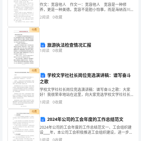
基
作文：宽容他人 作文一：宽容他人 宽容是一种修
养，更是一种美德。宽容不是胆小怕事，而是海纳百川
的大度。做人要学会宽容。 宽容如水。宽容，即原谅
2
阅读
0
收藏
础
裳制”有所反映。
他人的过错，不耿耿于怀，不锱铢必较，和和气气，做
付费
出一个政治改革家
天
7．补写出下列句子中的空缺部分。
旅游执法检查情况汇报
天
1
阅读
0
收藏
明自己坚持对美好德行的追求，至死不悔的心志。
练
付费
40
学校文学社社长岗位竞选演讲稿：谱写奋斗
之歌
8．补写出下列句子中的空缺部分。
小
学校文学社社长岗位竞选演讲稿：谱写奋斗之歌：大家
好！我很荣幸地站在这里，向大家竞选学校文学社社长
给我们的宝藏，我们可以尽情享用。
的职位。在此，我想向大家介绍一下我的竞选口号——
题
1
阅读
0
收藏
“写奋斗之歌”。在我看来，一个优秀的文学社社长不仅要
具备
不能以千里相称的现实处境给予了同情。
基
付费
2024年公司的工会年度的工作总结范文
础
2024年公司的工会年度的工作总结范文一、工会组织建
三、文化常识
设____年，本公司工会积极推进工会组织建设，进一步完
天
善工会机构设置，不断提升工会组织的凝聚力和战斗
1
阅读
0
收藏