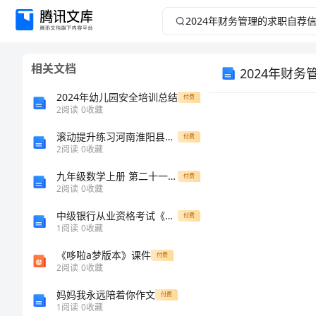
2024
年
相关文档
2024年财
财
2024年幼儿园安全培训总结
付费
务
2
阅读
0
收藏
管
滚动提升练习河南淮阳县数学七年级上册期中综合测评专项练习试卷（附答案详解）
付费
2
阅读
0
收藏
理
九年级数学上册 第二十一章 一元二次方程 21.2 解一元二次方程 21.2.1 配方法同步检测（含解析）（新版课程）新人教版课程-（新版课程）新人教版课程初中九年级上册数学考试卷
付费
2
阅读
0
收藏
的
中级银行从业资格考试《银行管理》综合练习试题D卷 含答案
付费
1
阅读
0
收藏
求
《哆啦a梦版本》课件
付费
职
2
阅读
0
收藏
妈妈我永远陪着你作文
付费
自
1
阅读
0
收藏