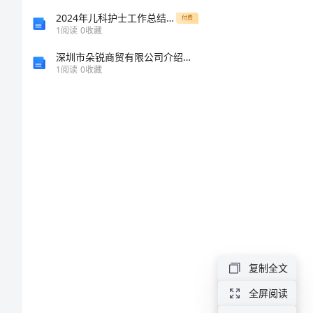
荐
2024年儿科护士工作总结精选范文
付费
1
阅读
0
收藏
信
深圳市朵锐商贸有限公司介绍企业发展分析报告
1
阅读
0
收藏
2024
年
财
务
管
理
的
求
复制全文
职
全屏阅读
自