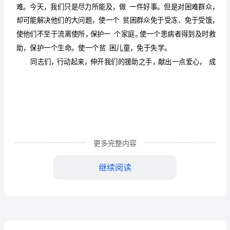
们：
您
们
好！
扶
贫
帮
困、
更多完整内容
乐
善
继续阅读
好
施
是