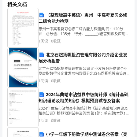
中
相关文档
华
（整理版高中英语）惠州一中高考复习必修
二综合能力检测
民
惠州一中高考复习必修二综合能力检测(时间：120分
族
钟 总分值：135分 得分：________)Ⅰ语言知识及应用
(共两节，总分值45分)第一节 完形填空(共15小题；每
1
阅读
0
收藏
题2分，总分值30分)阅读下面短
的
北京石煜扬帆投资管理有限公司介绍企业发
传
展分析报告
政地位就会受到影响。
统
北京石煜扬帆投资管理有限公司 企业发展分析结果企业
发展指数得分企业发展指数得分北京石煜扬帆投资管理
美
有限公司综合得分说明：企业发展指数根据企业规模、
1
阅读
0
收藏
企业创新、企业风险、企业活力四个维度对企业发展情
德。
况进
2024年曲靖市沾益县中级统计师《统计基础
今
知识理论及相关知识》模拟预测试卷及答案
2024年曲靖市沾益县中级统计师《统计基础知识理论及
天，
相关知识》模拟预测试卷及答案 第1题：单选题(本题1
分)会计凭证按填制程序和用途不同，可以分为( )两类。
我
1
阅读
0
收藏
A.原始凭证和自制凭证 B.原始
们
小学一年级下册数学期中测试卷含答案（突