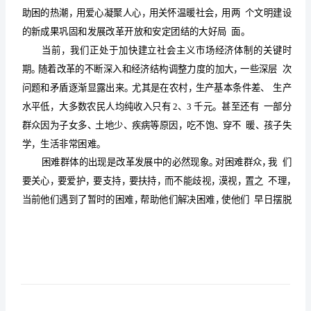
讲
话
稿
领导捐赠仪式讲话稿1
领
同志们：
导
您们好！
捐
赠
仪
式
讲
话