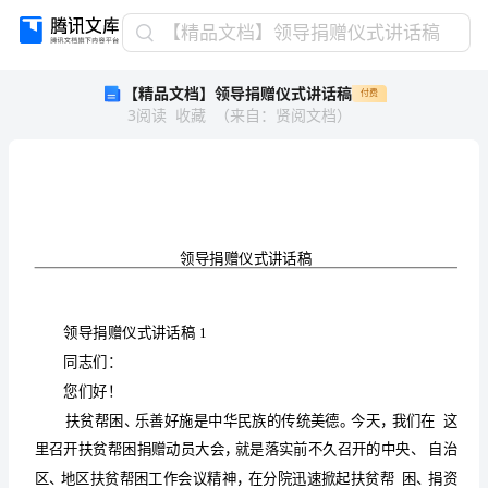
【精
【精品文档】领导捐赠仪式讲话稿
品
【精品文档】领导捐赠仪式讲话稿
付费
文
3
阅读
收藏
（
来自
：
贤阅文档
）
档】
领
导
捐
赠
仪
式