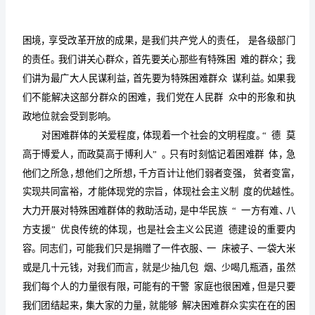
稿
领
导
捐
赠
仪
式
讲
话
稿
学，生活非常困难。
1
同
志