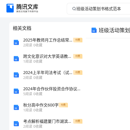
班
级
相关文档
班级活动策划
活
2025年教师月工作总结常用版
付费
动
2
阅读
0
收藏
跨文化意识对大学英语教学的影响
策
付费
1
阅读
0
收藏
划
2024上半年司法考试（试卷一）全真模拟考试试卷A卷 含答案
付费
2
阅读
0
收藏
书
2024年合作伙伴投资合作协议模板版
5
阅读
0
收藏
格
秋分高中作文600字
付费
式
1
阅读
0
收藏
考点解析福建厦门市湖滨中学数学七年级上册期中综合测评专题测评练习题（含答案详解）
付费
范
2
阅读
0
收藏