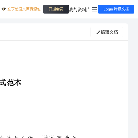
立享超值文库资源包
我的资料库
开通会员
Login 腾讯文档
编辑文档
本次班级联谊活动旨在加强班级之间的交流与合作，增进同学之
间的友谊，提高班级凝聚力和集体荣誉感，并为同学们提供一个放松