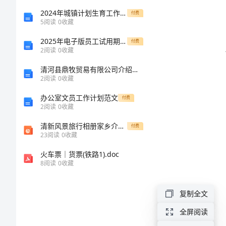
本
2024年城镇计划生育工作情况汇报
付费
5
阅读
0
收藏
班
2025年电子版员工试用期劳动合同式
付费
2
阅读
0
收藏
级
清河县鼎牧贸易有限公司介绍企业发展分析报告
活
2
阅读
0
收藏
动
办公室文员工作计划范文
付费
策
2
阅读
0
收藏
划
清新风景旅行相册家乡介绍PPT模板
付费
23
阅读
0
收藏
书
火车票｜货票(铁路1).doc
格
8
阅读
0
收藏
式
复制全文
范
本
全屏阅读