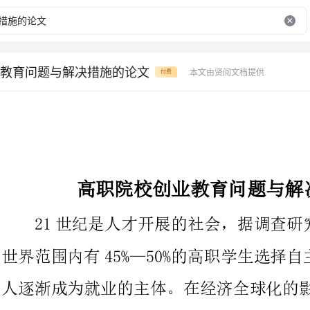
教育问题与解决措施的论文
本文由贤阅文档提供
付费
高职院校创业教育问题与解决措施的论文
21世纪是人才开展的社会，据调查研究显示，在21世纪，全
世界范围内有45%—50%的高职学生选择自主创业的就业之路，
人逐渐成为就业的主体。在经济全球化的影响下，我国大多数高职
院校毕业生也逐渐参加到创业的群体中。然而，纵观目前我国高职
院校的创业教育模式和教学体制，可以看出，当下的创业教育仍处
于低水平的运行状态，且存在较为明显的缺陷和缺乏，主要表达在