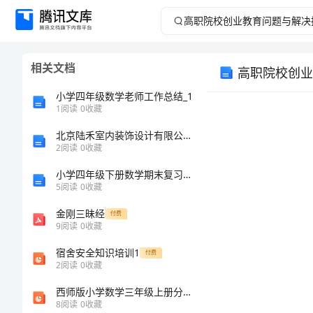
高
职
相关文档
高职院校创业
院
小学四年级数学老师工作总结_1
校
1
阅读
0
收藏
北京陆禾室内装饰设计有限公司介绍企业发展分析报告
创
2
阅读
0
收藏
业
小学四年级下册数学期末复习题带答案（夺分金卷）
5
阅读
0
收藏
教
金刚三昧经
付费
9
阅读
0
收藏
育
宿舍安全知识培训1
付费
问
2
阅读
0
收藏
西师版小学数学三年级上册分一分
题
8
阅读
0
收藏