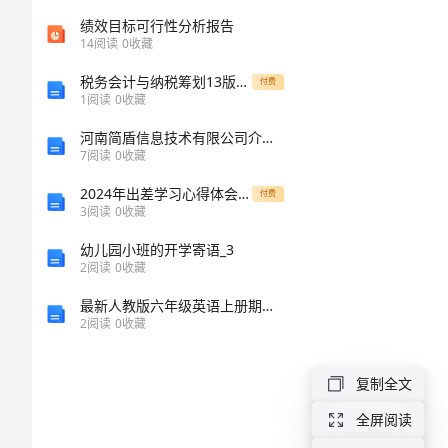
以
与
绩效目标可行性分析报告
14
阅读
0
收藏
解
税务会计与纳税筹划13版参考答案
付费
1
阅读
0
收藏
决
河南简盾信息技术有限公司介绍企业发展分析报告
7
阅读
0
收藏
措
2024年出差学习心得体会感想
付费
施
3
阅读
0
收藏
幼儿园小班的开学寄语_3
的
2
阅读
0
收藏
论
最新人教版六年级英语上册期中考试题及答案【A4版】
2
阅读
0
收藏
文
业活动中。
复制全文
高
全屏阅读
职