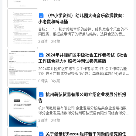
师
因为在后续的学习中，三角形总是会被频繁地出现。针
对三角形分
务，真了不起。
的
（中小学资料）幼儿园大班音乐欣赏教案：
信
小老鼠和啤酒桶
目标： 1、初步感知音乐的旋律、结构及各个乐曲的不
任，
同性质，根据故事情节的特点与结构，选择合适的音
乐，体验感知、联想、参与的愉快。 2、学习用表情和
2
阅读
0
收藏
单
动作创造性地游戏，能按音乐的实际结构、性质，随音
乐
独
2024年井陉矿区中级社会工作者考试《社会
工作综合能力》临考冲刺试卷完整版
一
2024年井陉矿区中级社会工作者考试《社会工作综合能
人
力》临考冲刺试卷完整版 第1题：单选题(本题1分)设计
研究方案是研究准备阶段的最后工作，具体工作内容不
0
阅读
0
收藏
包括（）。A.确定调查范围B.选拔培训调查员C
走
杭州萌弘贸易有限公司介绍企业发展分析报
向
告
老
杭州萌弘贸易有限公司 企业发展分析结果企业发展指数
得分企业发展指数得分杭州萌弘贸易有限公司综合得分
师
说明：企业发展指数根据企业规模、企业创新、企业风
3
阅读
0
收藏
险、企业活力四个维度对企业发展情况进行评价。该企
的
业的
关于张量积Bezou矩阵若干问题的研究的任