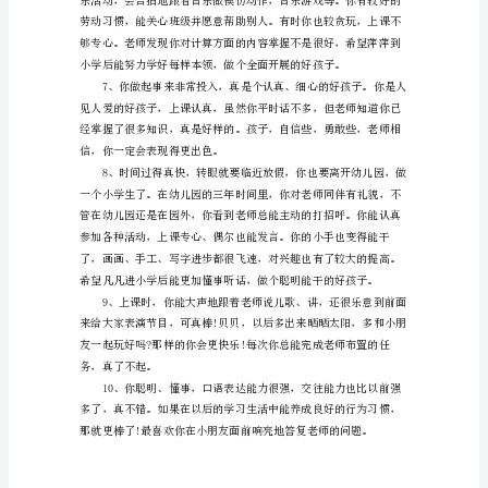
语
精
选
自己的想法，就更棒了。
1、
你
的
聪
明，
大
家
喜
在