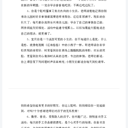
语
2
幼
贝!
儿
园
家
长
年里，你会更大胆地表现自己。
对
孩
子
的
评