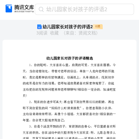
幼
幼儿园家长对孩子的评语2
儿
幼儿园家长对孩子的评语2
付费
园
3
阅读
收藏
（
来自
：
贤阅文档
）
家
长
对
孩
子
的
评