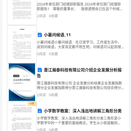
2024年单位部门经理辞职报告 2024年单位部门经理辞
今
职报告1 尊敬的董事长： 我很遗憾自己在这个时候向
公司正式提出辞职。 我从__年进入公司，到现在已有
2
阅读
0
收藏
天，
了，在这12年的时间里承蒙公司各位领导
当
信，你一定会表现得更出色。
小暑问候语_11
你
小暑问候语小暑问候语 在日常学习、工作或生活中，
说到问候语，大家肯定都不陌生吧，问候语可以起到增
迎
进人与人之间情感交流的作用。你知道问候语怎样写才
0
阅读
0
收藏
合适吗？以下是小编整理的小暑问候语，仅供参考，大
着
家
阳
晋江瀚泰科技有限公司介绍企业发展分析报
告
光，
晋江瀚泰科技有限公司 企业发展分析结果企业发展指数
得分企业发展指数得分晋江瀚泰科技有限公司综合得分
带
说明：企业发展指数根据企业规模、企业创新、企业风
2
阅读
0
收藏
险、企业活力四个维度对企业发展情况进行评价。该企
着
业的
付费
对
小学数学教案：深入浅出地讲解三角形分类
小学数学教案：深入浅出地讲解三角形分类三角形是小
老
学数学中的一个重要的基础概念，学生从小就接触到
它。对于小学生来说，掌握三角形分类是十分重要的，
1
阅读
0
收藏