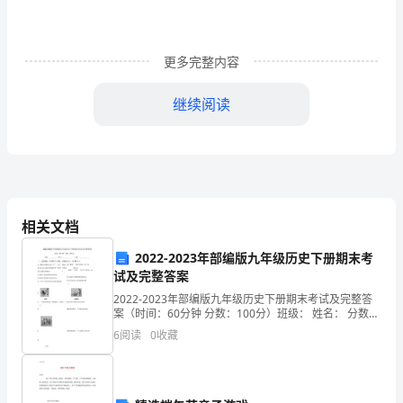
类
生
更多完整内容
存
继续阅读
和
发
展
的
相关文档
重
2022-2023年部编版九年级历史下册期末考
要
试及完整答案
2022-2023年部编版九年级历史下册期末考试及完整答
手
案（时间：60分钟 分数：100分）班级： 姓名： 分数：
学习目的
一、选择题（共25个小题，每题2分，共50分）1、我国
6
阅读
0
收藏
段，
古代儒家主张“仁” “信”
终