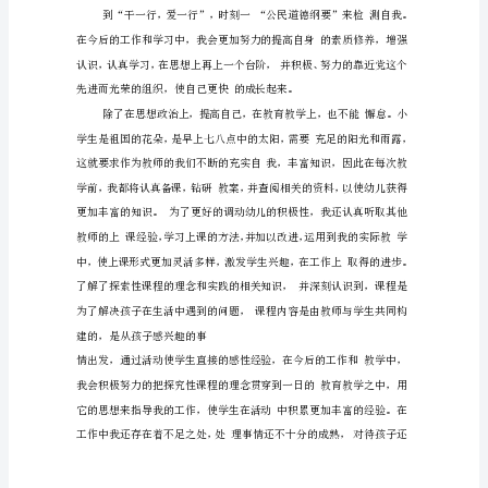
和
平
街
中
心
小
学
袁
媛
学
习
是
人