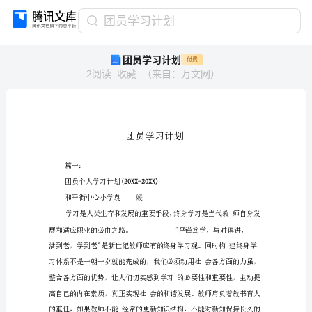
团
团员学习计划
员
团员学习计划
付费
学
2
阅读
收藏
（
来自
：
万文网
）
习
计
划
团
员
学
习
计