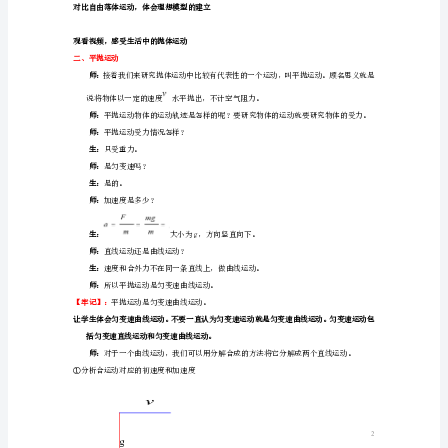
必
生：
重力、空气阻力。
修
师：
2
生：
师：
5.3
抛
体
运
动
以忽略。
的
师：
规
律
★
教