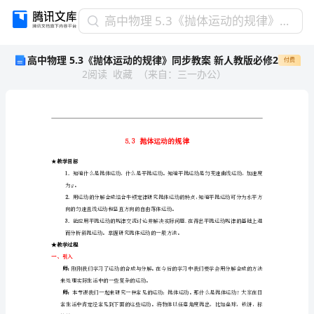
高
高中物理 5.3《抛体运动的规律》同步教案 新人教版必修2
中
高中物理 5.3《抛体运动的规律》同步教案 新人教版必修2
付费
物
2
阅读
收藏
（
来自
：
三一办公
）
理
5.3《抛
体
运
动
的
★
教学目标
规