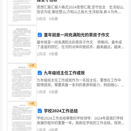
什
思想汇报汇报人格式2024思想汇报,坚守信念 生活如山,
么
信念为径,循径登山,方知山之高大;生活如海,奋斗为舟,泛
舟于海,方知海之宽阔;生活如歌,坚持为曲,和曲而歌,方知
是
0
阅读
0
收藏
师：
歌之动听!——题记......
师：
平抛运动受力情况怎样？
平
童年就是一间充满阳光的草房子作文
生：
只受重力。
抛
童年就是一间充满阳光的草房子作文 转眼间，童年成
师：
是匀变速吗？
了遥遥的回忆，在河的对岸向我招手，越来越远，越来
运
越远……就像那烟波浩渺的河，虽然我们曾经无忧无虑地
2
阅读
0
收藏
生：
是的。
在它的清波里嬉戏、打闹，但现在却无法再次踏足了，
动。
只
师：
加速度是多少？
付费
知
九年级班主任工作成效
道
九年级班主任工作成效作为一名班主任，要想在工作中
生：
取得成效，需要具备一系列的素质和能力，例如细心、
耐心、沟通能力、组织能力、领导力等等。九年级是初
平
1
阅读
0
收藏
师：
直线运动还是曲线运动？
中的最后一个学年，学生们开始考虑未来的发展路径和
方向，作
抛
生：
付费
师：
所以平抛运动是匀变速曲线运动。
学校2024工作总结
运
学校2024工作总结尊敬的学校领导：2024年是我们学校
【牢记】：
平抛运动是匀变速曲线运动。
动
发展历程中的重要一年。我担任学校的工作总结，现将
我个人工作以及学校整体发展情况向您汇报如下：教育
2
阅读
0
收藏