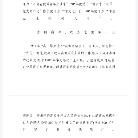
公
司
党
支
部
经
理
的
事
迹