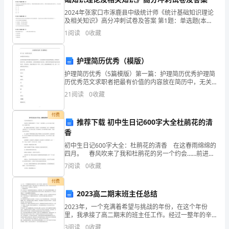
家,
2024年张家口市涿鹿县中级统计师《统计基础知识理论
短
及相关知识》高分冲刺试卷及答案 第1题：单选题(本题1
分)某企业年初所有者权益为42345000元，年末所有者
短
1
阅读
0
收藏
权益为45687000元（其中：本年债
10
护理简历优秀（模版）
多
护理简历优秀（5篇模版）第一篇：护理简历优秀护理简
历优秀范文求职者把最有价值的内容放在简历中，无关
年
痛痒的不需要浪费篇幅，使用语言讲究平实、客观和精
21
阅读
0
收藏
练，太感性的描述不宜出现。通常简历的篇幅为A4纸版
的
面1
付费
时
推荐下载 初中生日记600字大全杜鹃花的清
香
间,
初中生日记600字大全：杜鹃花的清香 在这春雨绵绵的
四月。 春风吹来了我和杜鹃花的另一个约会……前进的
创
路上，心儿早已奔向了那泛起点点涟漪的花海。 瞧，
7
阅读
0
收藏
那盘虬卧龙似的树枝上，低垂着一朵白色的杜鹃花
办
付费
的
2023高二期末班主任总结
2023年，一个充满着希望与挑战的年份，在这个年份
企
里，我承接了高二期末的班主任工作。经过一整年的辛
勤付出与努力，我终于迎来了这一篇总结的文章。接下
3
阅读
0
收藏