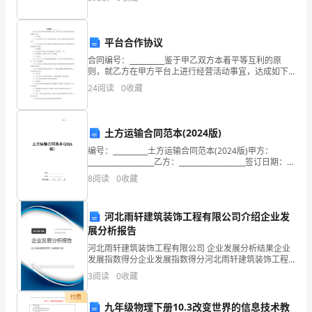
业
来，我会结合自己在这一年中的工作总结，来回顾过
去，展望
固
平台合作协议
定
合同编号：__________鉴于甲乙双方本着平等互利的原
则，就乙方在甲方平台上进行经营活动事宜，达成如下
资
协议：一、合作范围1.1 乙方同意在甲方平台上开展经营
24
阅读
0
收藏
活动，甲方为乙方提供经营场所和技术支持
产
达
土方运输合同范本(2024版)
到
编号：__________土方运输合同范本(2024版)甲方：
___________________乙方：___________________签订日期：
3.1
_____年_____月_____日土方运输
8
阅读
0
收藏
亿
河北雨轩建筑装饰工程有限公司介绍企业发
元,
展分析报告
年
河北雨轩建筑装饰工程有限公司 企业发展分析结果企业
发展指数得分企业发展指数得分河北雨轩建筑装饰工程
上
有限公司综合得分说明：企业发展指数根据企业规模、
3
阅读
0
收藏
企业创新、企业风险、企业活力四个维度对企业发展情
缴
况进
付费
九年级物理下册10.3改变世界的信息技术教