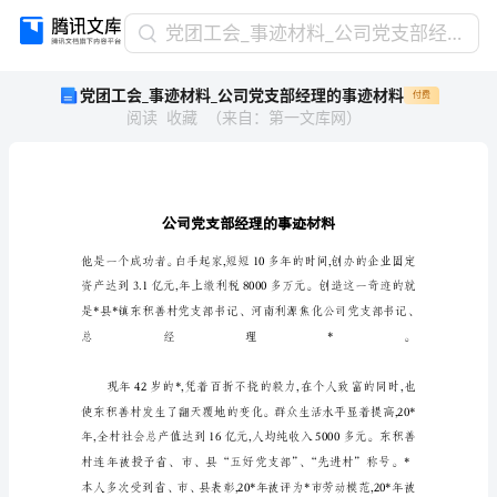
党
党团工会_事迹材料_公司党支部经理的事迹材料
团
党团工会_事迹材料_公司党支部经理的事迹材料
付费
工
阅读
收藏
（
来自
：
第一文库网
）
会
_
事
迹
材
料
_