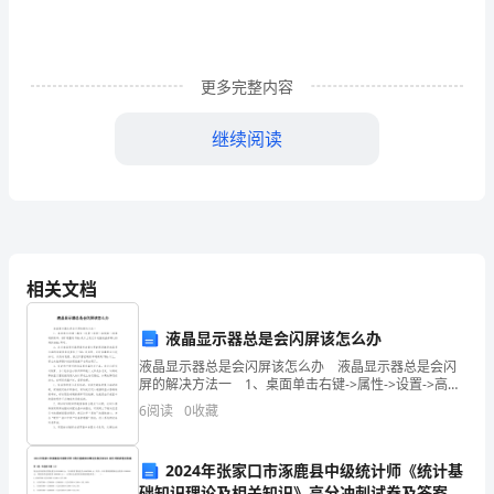
材
料
更多完整内容
他
继续阅读
是
一
个
成
相关文档
功
者。
液晶显示器总是会闪屏该怎么办
液晶显示器总是会闪屏该怎么办 液晶显示器总是会闪
白
屏的解决方法一 1、桌面单击右键->属性->设置->高级-
>监视器->屏幕刷新频率，CRT调整到75Hz或以上笔记本
手
6
阅读
0
收藏
电脑液晶屏幕LCD调到60Hz
起
2024年张家口市涿鹿县中级统计师《统计基
础知识理论及相关知识》高分冲刺试卷及答案