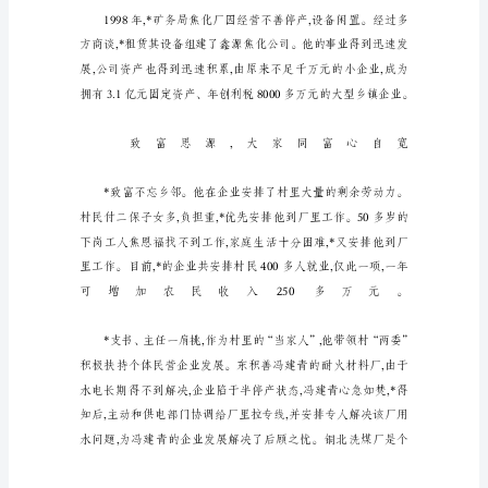
材
料
公
司
党
支
部
经
理
的
事
迹