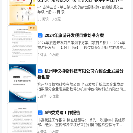
详
课时)
- 4 古诗三首 - 单击输入您的封面副标题 - 部编版语文三
A．B．
年级上册 - - 目 录
解）
38
阅读
0
收藏
付费
四
C．D．
2024年旅游开发项目策划书方案
川
2024年旅游开发项目策划书方案【项目名称】：2024年
旅游开发项目【项目目标】：通过对特定地区的旅游资
x
峨
源进行开发与整合，提升该地区的旅游吸引力和竞争
2
阅读
0
收藏
力，促进当地经济发展和社会进步。【项目背景】：该
眉
地
A．
杭州坤仪植物科技有限公司介绍企业发展分
第
析报告
二
杭州坤仪植物科技有限公司 企业发展分析结果企业发展
指数得分企业发展指数得分杭州坤仪植物科技有限公司
B．
中
综合得分说明：企业发展指数根据企业规模、企业创
5
阅读
0
收藏
新、企业风险、企业活力四个维度对企业发展情况进行
学
评价。
5市委党建工作报告
数
C．
市委党建工作报告 检查组领导： 首先，欢迎XX市委组织
学
部、纪委、宣传部各位领导来我们吴中区检查指导工
作，这既是对我们工作的关心和支持，又是对我们工作
4
阅读
0
收藏