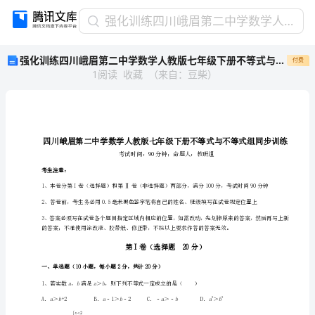
强
强化训练四川峨眉第二中学数学人教版七年级下册不等式与不等式组同步训练A卷（附答案详解）
化
强化训练四川峨眉第二中学数学人教版七年级下册不等式与不等式组同步训练A卷（附答案详解）
付费
训
1
阅读
收藏
（
来自
：
豆柴
）
练
四
川
峨
眉
第
二
考生注意：