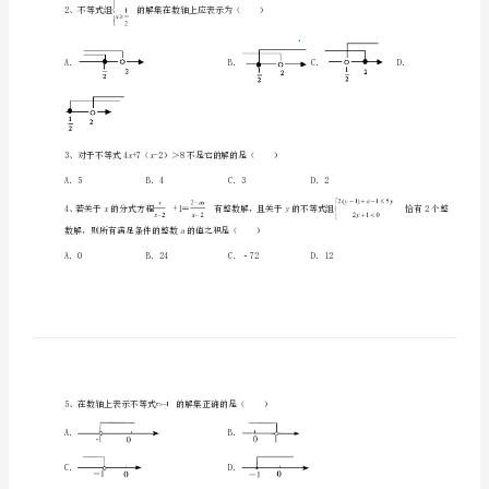
中
学
数
学
人
一、单选题（10小题，每小题2分，共计20分）
教
abab
版
七
年
2、不等式组的解集在数轴上应表示