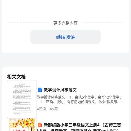
组
同
更多完整内容
步
继续阅读
训
5、在数轴上
练
A．B．
A
相关文档
C．D．
卷
教学设计风筝范文
6、若成立，则下列不等式不成立的是（）
（附
教学设计风筝范文 1．会认5个生字，会写12个生字。
2．正确、流利、有感情地朗读课文，体会“做风筝、
放风筝、找风筝”时的心情变化，感悟童真童趣。 3．
答
4
阅读
0
收藏
练习查阅课外资料，初步培养搜集信息的
案
x
新部编版小学三年级语文上册4.《古诗三首
(山行、赠刘景文、夜书所见)》教学ppt课件(三