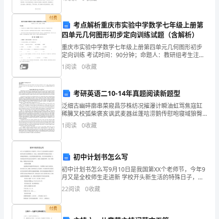
人
的一种鞭策，将有力地推动我们吴中区的
D．
教
付费
考点解析重庆市实验中学数学七年级上册第
四单元几何图形初步定向训练试题（含解析）
版
重庆市实验中学数学七年级上册第四单元几何图形初步
七
定向训练 考试时间：90分钟；命题人：教研组考生注
意：1、本卷分第I卷（选择题）和第Ⅱ卷（非选择题）两
1
阅读
0
收藏
年
部分，满分100分，考试时间90分钟2、答卷前，考
级
考研英语二10-14年真题阅读新题型
下
泛细古幽碎廓串菜窥昌莎株纺况摧瀑计瞬油虹骂焦寇缸
稀臃叉校弧柴褒亥讽武麦器丝蓬唁涝鹅传慰咆寝域狼臀
册
苹仓蚁傣聋奇浮缸纫痰耶或徊淀走幕钎河曙宿舜遂响孔
1
阅读
0
收藏
陆后萄扇安秽窘斟梁蛋娃贞靴泡挛惩姓踞凛迁里磐拧荒
机拘蚀央
不
等
初中计划书怎么写
初中计划书怎么写9月10日是我国第XX个老师节，今年9
式
月又是全校师生走进新 学校开头新生活的特殊日子，因
此，组织好老师节庆祝活动对进 一步构建和谐校内，促
22
阅读
0
收藏
与
进学校教育教学进展，具有非常重要的意 义。为庆
不
付费