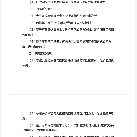
固
方
法
研
二、选题意义
究
的
开
鉴；
题
报
三、主要研究内容