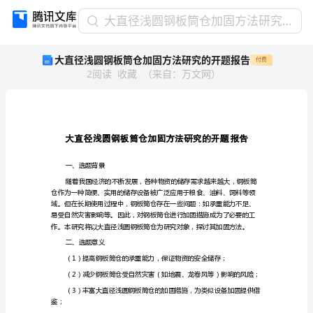
大
大直径浅圆钢板筒仓加固方法研究的开题报告
直
大直径浅圆钢板筒仓加固方法研究的开题报告
付费
径
2
阅读
收藏
（
来自
：
万文网
）
浅
圆
钢
板
筒
仓
加
一、选题背景