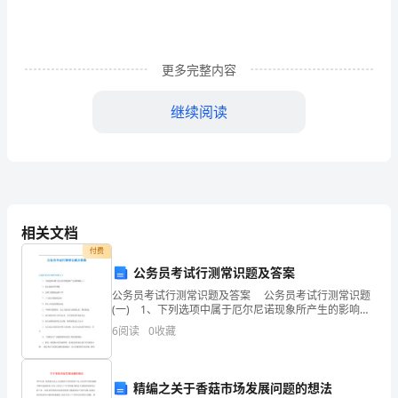
法
研
究
更多完整内容
的
继续阅读
开
题
路；
报
告
仓的影响，为加固提供参考；
相关文档
付费
一、
公务员考试行测常识题及答案
选
果。
公务员考试行测常识题及答案 公务员考试行测常识题
(一) 1、下列选项中属于厄尔尼诺现象所产生的影响是(
题
)。 A、海水温度异常增暖 B、全国大范围高温和干
五、研究方案
6
阅读
0
收藏
旱 C、大气层出现臭氧空洞 D、
背
景
精编之关于香菇市场发展问题的想法