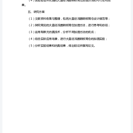
告
大
直
径
仓的影响；
浅
圆
法，进行加固实验。
钢
四、研究预期成果
板
筒
仓
依据；
加
固
方