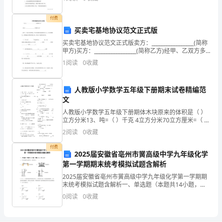
制约，发展相对滞后。农村小学占据了全县
物
付费
资
买卖宅基地协议范文正式版
买卖宅基地协议范文正式版卖方：_________________(简称
的
甲方)买方：_________________(简称乙方)经甲、乙双方多
次协商，甲方同意将宅基地卖给乙方，乙方自愿购买，
储
1
阅读
0
收藏
为明确双方
存
人教版小学数学五年级下册期末试卷精编范
需
文
人教版小学数学五年级下册期体木块原来的体积是（ ）
求
立方分米13、吨=（ ）千克 4立方分米70立方厘米=（ ）
毫升二、判断下面各题，对的在括号里画“ V”，错的画“X”
越
2
阅读
0
收藏
°（ 5分）18 是倍数,9 是
付费
来
2025届安徽省亳州市黉高级中学九年级化学
第一学期期末统考模拟试题含解析
越
2025届安徽省亳州市黉高级中学九年级化学第一学期期
大，
末统考模拟试题含解析一、单选题（本题共14小题，每
题1分，共14分）1、下列实验操作如图所示，错误的是
0
阅读
0
收藏
（ ）A．取用固体 B．称量固体C．分离固液
钢