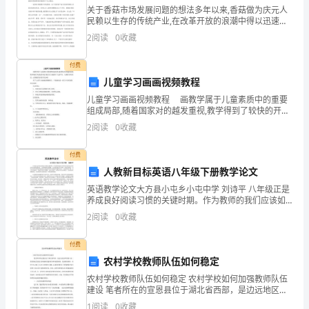
随
关于香菇市场发展问题的想法多年以来,香菇做为庆元人
民赖以生存的传统产业,在改革开放的浪潮中得以迅速发
展,并在上世纪九十年代初成为我县人民脱贫致富的支柱
着
2
阅读
0
收藏
产业。如何加快香菇市场发展是做大做强香菇产业的关
键
我
付费
儿童学习画画视频教程
国
儿童学习画画视频教程 画教学属于儿童素质中的重要
经
组成局部,随着国家对的越发重视,教学得到了较快的开展,
特意为大家提供了儿童学习，如果你喜欢的话，记得提
2
阅读
0
收藏
济
供给更多好友哦！ 看了儿童学习画画视频教程
的
付费
人教新目标英语八年级下册教学论文
不
英语教学论文大方县小屯乡小屯中学 刘诗平 八年级正是
养成良好阅读习惯的关键时期。作为教师的我们应该如
断
何在此阶段去培养好学生的阅读素养是一个很值得探讨
2
阅读
0
收藏
的课题。本文就是想在此方面做一些初步
发
付费
展，
农村学校教师队伍如何稳定
各
农村学校教师队伍如何稳定 农村学校如何加强教师队伍
建设 笔者所在的宣恩县位于湖北省西部，是边远地区和
种
贫困山区，教育事业受到区位和基础设施等外部环境的
1
阅读
0
收藏