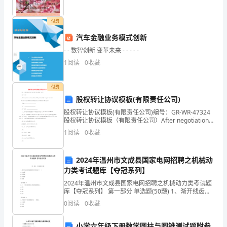
围
一、自查自纠，转变工作作风
的
付费
汽车金融业务模式创新
安
- - 数智创新 变革未来 - - - - -
全
1
阅读
0
收藏
整
付费
风
股权转让协议模板(有限责任公司)
学
股权转让协议模板(有限责任公司)编号：GR-WR-47324
股权转让协议模板（有限责任公司）After negotiation
习
and consultation, both parties join
1
阅读
0
收藏
活
样。
2024年温州市文成县国家电网招聘之机械动
动。
力类考试题库【夺冠系列】
自
2024年温州市文成县国家电网招聘之机械动力类考试题
库【夺冠系列】 第一部分 单选题(50题) 1、渐开线齿轮
3
的齿廓曲线形状取决于( )A.分度圆B.齿顶圆C.齿根圆D.基
0
阅读
0
收藏
圆【答案】：D2、
月
小学六年级下册数学圆柱与圆锥测试题附参