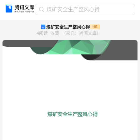
煤
煤矿安全生产整风心得
矿
煤矿安全生产整风心得
付费
安
4
阅读
收藏
（
来自
：
尚阅文库
）
全
生
产
整
风
心
得