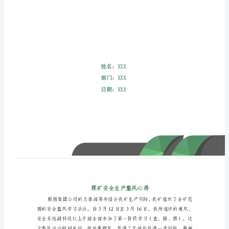
煤
矿
安
全
生
产
整
风
心
得
根
据