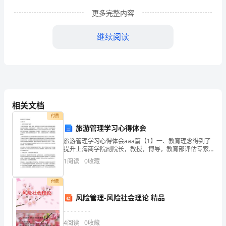
矿
更多完整内容
生
继续阅读
产
实
际，
我
相关文档
矿
付费
组
旅游管理学习心得体会
旅游管理学习心得体会aaa篇【1】一、教育理念得到了
织
提升上海商学院副院长，教授，博导，教育部评估专家
冯伟国为我们讲授国外职业教育的基本思想和案例，冯
了
1
阅读
0
收藏
院长见多识广，讲课很有激情，并且风趣，引得在座教
师笑
全
付费
矿
风险管理-风险社会理论 精品
- - - - - - - -
范
4
阅读
0
收藏