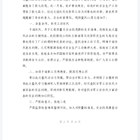
集
团
公
司
的
姓名：
总
体
部门：
部
日期：
署
并
结
合
我