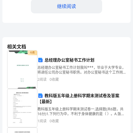
调
继续阅读
研
市
场：
通
相关文档
过
付费
总经理办公室秘书工作计划
加客户粘性和忠诚度。
市
总经理办公室秘书工作计划我叫***，毕业于大学专业，
四、团队管理
将调任公司办公室秘书职务。对办公室秘书这个工作岗
场
位谈一下自己的粗浅看法和认识，请领导批评指正。先
2
阅读
0
收藏
谈一下我个人。我的为人比较低调，办事比较认真，信
调
奉“
研，
教科版五年级上册科学期末测试卷及答案
【最新】
了
教科版五年级上册科学期末测试卷一.选择题(共6题，共
16分)1.下列行为中，不利于身体健康的是（ ）。A.饭前
解
奖惩，提高工作效率和质量。
洗手B.进行体育锻炼C.吃很多鸡腿和香肠2.下面属于健康
1
阅读
0
收藏
生活方式的是( )。A.做事
当