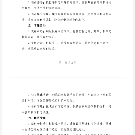
珠
宝
店
下
半
年
二、产品策划与管理
工
作
计
划
下
半