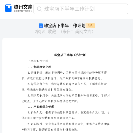
珠
珠宝店下半年工作计划
宝
珠宝店下半年工作计划
付费
店
2
阅读
收藏
（
来自
：
尚阅文库
）
下
半
年
工
作
计
下半年工作计划
一、市场趋势分析
划