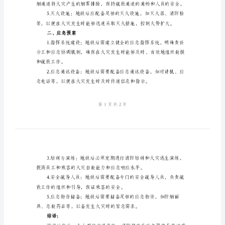
预案的相关内容。
应
一、消防措施
急
预
案
地
生。
铁
站
项
素。
目
消
防