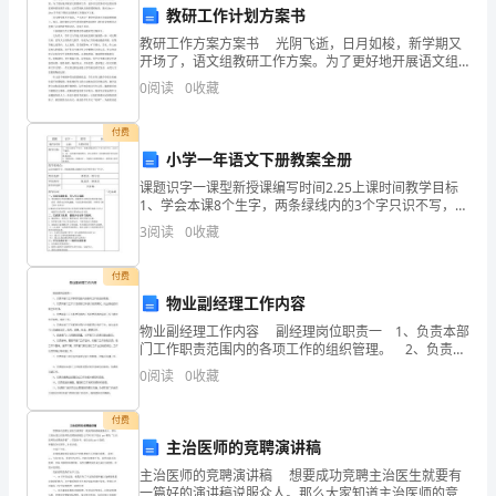
保护乘客的生命和财产安全。
教研工作计划方案书
证
教研工作方案方案书 光阴飞逝，日月如梭，新学期又
乘
开场了，语文组教研工作方案。为了更好地开展语文组
教研工作，进步语文组各位同志的业务素质和教育教学
0
阅读
0
收藏
才能，认真贯彻执行新的课程标准，现对20xx—20x
客
付费
的
小学一年语文下册教案全册
安
课题识字一课型新授课编写时间2.25上课时间教学目标
1、学会本课8个生字，两条绿线内的3个字只识不写，认
全，
识3个偏旁。2、按一定的顺序观察图片，把认识图片上
3
阅读
0
收藏
的事物同所学的词语联系起来。3、朗读词串，积累
消
付费
防
物业副经理工作内容
措
物业副经理工作内容 副经理岗位职责一 1、负责本部
门工作职责范围内的各项工作的组织管理。 2、负责本
部门工作计划的制订并统计完成情况，找出存在的问题
施
0
阅读
0
收藏
立即处理。 3、负责本部门工作职责
及
付费
主治医师的竞聘演讲稿
应
主治医师的竞聘演讲稿 想要成功竞聘主治医生就要有
急
一篇好的演讲稿说服众人。那么大家知道主治医师的竞