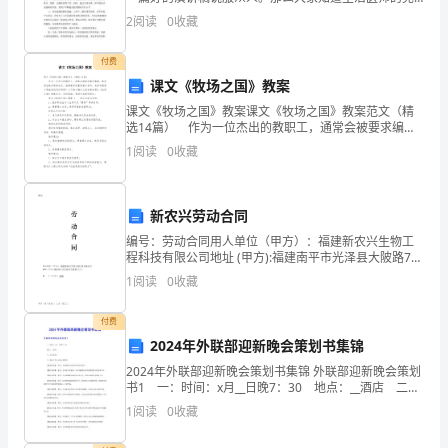
聘演讲稿怎么写吗?以下是出guo辑的“主治医师的竞聘演
2
阅读
0
收藏
预
讲稿”，供您参考，请点击出guo()查看。 尊
案
付费
课文《牧场之国》教案
必
课文《牧场之国》教案课文《牧场之国》教案范文（精
选14篇） 作为一位杰出的教职工，通常会被要求编写
不
教案，案是保证教学取得成功、提高教学质量的基本条
1
阅读
0
收藏
件。怎样写教案才更能起到其作用呢？以下是小编为大
可
家
少。
新农兴劳动合同
本
编号：劳动合同用人单位（甲方）：福建新农兴生物工
程科技有限公司地址 (甲方):福建南平市光泽县大陂路72
文
号职 工（乙方）：张振甲方（用人单位）：乙方（职
1
阅读
0
收藏
工）：名称：福建新农兴生物工程姓名：科技有限
将
付费
介
2024年外联部迎新晚会策划书集锦
2024年外联部迎新晚会策划书集锦 外联部迎新晚会策划
绍
书1 一：时间：x月__日晚7：30 地点：__酒店 二：
主办单位： 三：晚会工作人员的主要职责 【晚会总
地
1
阅读
0
收藏
监】：职责：负责晚会节目的审核