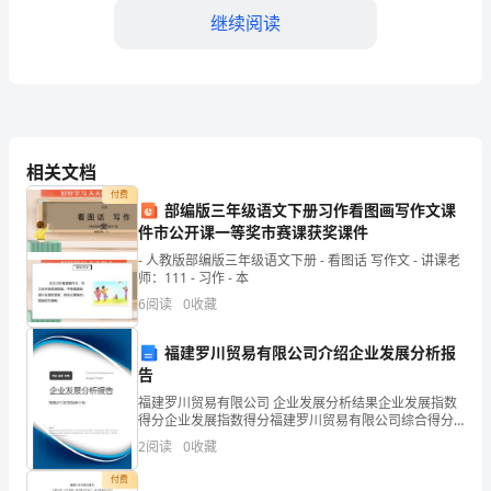
种
继续阅读
重
要
的
城
相关文档
付费
市
部编版三年级语文下册习作看图画写作文课
件市公开课一等奖市赛课获奖课件
交
- 人教版部编版三年级语文下册 - 看图话 写作文 - 讲课老
师：111 - 习作 - 本
通
6
阅读
0
收藏
设
结语：
福建罗川贸易有限公司介绍企业发展分析报
施，
告
为
福建罗川贸易有限公司 企业发展分析结果企业发展指数
得分企业发展指数得分福建罗川贸易有限公司综合得分
了
说明：企业发展指数根据企业规模、企业创新、企业风
2
阅读
0
收藏
险、企业活力四个维度对企业发展情况进行评价。该企
保
业的
付费