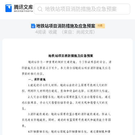
地
地铁站项目消防措施及应急预案
铁
地铁站项目消防措施及应急预案
付费
站
4
阅读
收藏
（
来自
：
尚阅文库
）
项
目
消
防
措
施
及