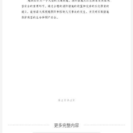
措
施
二、应急预案
及
应
急
预
和疏散工作。
案
地
铁
站
作
为
更多完整内容
一