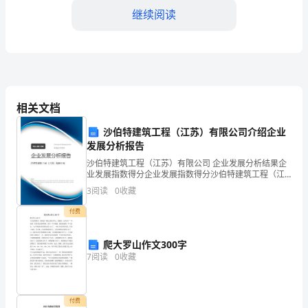
儿
继续阅读
园
科
学
相关文档
教
沙伯特建筑工程（江苏）有限公司介绍企业
学
发展分析报告
了他们对科学的兴趣和好奇心。
工
沙伯特建筑工程（江苏）有限公司 企业发展分析结果企
4.加强教师培训
业发展指数得分企业发展指数得分沙伯特建筑工程（江
作
苏）有限公司综合得分说明：企业发展指数根据企业规
3
阅读
0
收藏
模、企业创新、企业风险、企业活力四个维度对企业发
的
展情
付费
第
爬大罗山作文300字
二
7
阅读
0
收藏
个
年
付费