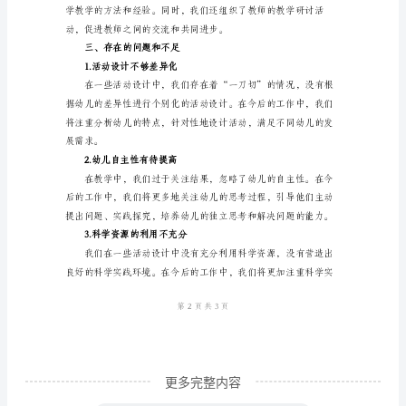
2.创设情境
总
结
一、
工
作
概
述
3.拓展资源
2024
年
是
我
们
更多完整内容
幼