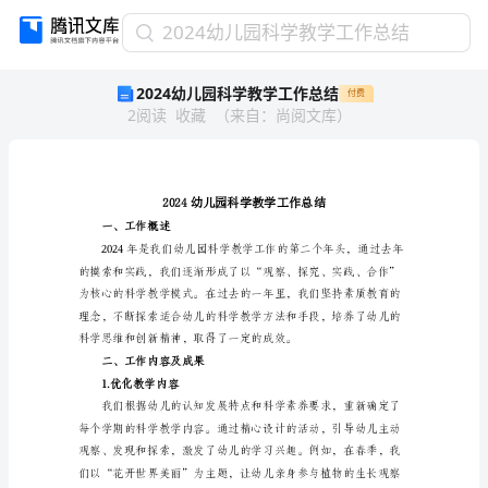
2024
2024幼儿园科学教学工作总结
幼
2024幼儿园科学教学工作总结
付费
儿
2
阅读
收藏
（
来自
：
尚阅文库
）
园
科
学
教
学
工
一、工作概述
作