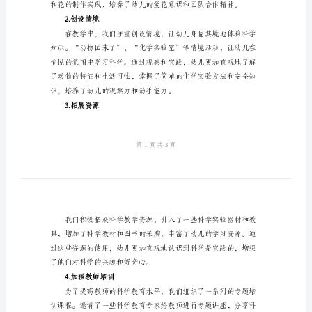
总
结
2024
幼
二、工作内容及成果
儿
园
1.优化教学内容
科
学
教
学
工
作