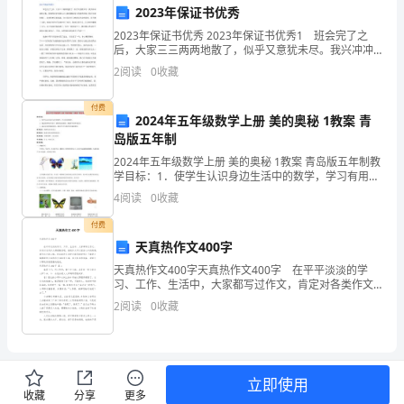
三、存在的问题和不足
2023年保证书优秀
头，
1.活动设计不够差异化
2023年保证书优秀 2023年保证书优秀1 班会完了之
后，大家三三两两地散了，似乎又意犹未尽。我兴冲冲
通
地吃完饭，惊悚的回忆着最后让人抠紧脚趾母儿的杨贵
2
阅读
0
收藏
妃版《你不知道的事》。此刻思想还很荡漾，完全没
过
付费
去
2024年五年级数学上册 美的奥秘 1教案 青
岛版五年制
年
2024年五年级数学上册 美的奥秘 1教案 青岛版五年制教
展需求。
学目标：1．使学生认识身边生活中的数学，学习有用的
的
数学。2．通过欣赏和动手设计，感受黄金比的美，渗透
4
阅读
0
收藏
学生的审美意识。3. 通过对美的奥秘的探究
2.幼儿自主性有待提高
摸
付费
索
天真热作文400字
天真热作文400字天真热作文400字 在平平淡淡的学
和
习、工作、生活中，大家都写过作文，肯定对各类作文
都很熟悉吧，借助作文可以宣泄心中的情感，调节自己
实
2
阅读
0
收藏
的心情。你知道作文怎样才能写的好吗？下面是小编
践，
3.科学资源的利用不充分
我
立即使用
收藏
分享
更多