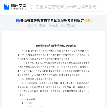
安
安徽省高等教育自学考试课程免考暂行规定
徽
安徽省高等教育自学考试课程免考暂行规定
付费
省
2
阅读
收藏
（
来自
：
尚阅文库
）
高
等
教
育
自
学
考