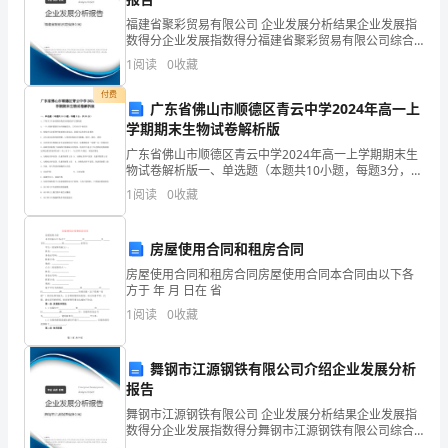
改
语（二）"课程。
福建省聚彩贸易有限公司 企业发展分析结果企业发展指
革
数得分企业发展指数得分福建省聚彩贸易有限公司综合
2、全国计算机等级考试：
得分说明：企业发展指数根据企业规模、企业创新、企
1
阅读
0
收藏
发
业风险、企业活力四个维度对企业发展情况进行评价。
该企
付费
展
广东省佛山市顺德区青云中学2024年高一上
学期期末生物试卷解析版
形
广东省佛山市顺德区青云中学2024年高一上学期期末生
物试卷解析版一、单选题（本题共10小题，每题3分，共
势
30分）1、下列关于生命系统结构层次的叙述不正确的是
1
阅读
0
收藏
A．一个大肠杆菌既可对应细胞层次，又可对应个
的
要
房屋使用合同和租房合同
房屋使用合同和租房合同房屋使用合同本合同由以下各
求，
方于 年 月 日在 省
实践考核两部分）。
1
阅读
0
收藏
根
据
舞钢市江源钢铁有限公司介绍企业发展分析
《高
报告
舞钢市江源钢铁有限公司 企业发展分析结果企业发展指
等
3、全国计算机应用技术证书考试：
数得分企业发展指数得分舞钢市江源钢铁有限公司综合
得分说明：企业发展指数根据企业规模、企业创新、企