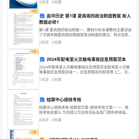
4
阅读
0
收藏
教
业风险、企业活力四个维度对企业发展情况进行评价。
该企
付费
育
高中历史 第1课 夏商周的政治制度教案 新人
教版必修1
自
第1课 夏商周的政治制度一、教材分析本课教材主要讲述
了中国早期夏商周时期国家政治制度的情况、特点及影
学
响。需要引导学生进行探究的两个主要问题：一是中国
课程。
2
阅读
0
收藏
早期政治制度的特点是什么？二是宗法制对我国社会
考
付费
试
2024年配电室火灾触电事故应急预案范本
2024年配电室火灾触电事故应急预案范本配电室火灾触
暂
电事故应急预案目录一、应急预案目的和背景 3二、灾害
风险评估和应急响应分析 3三、组织机构和责任分配 4
行
1
阅读
0
收藏
四、预警和报警机
条
结算中心绩效考核
例》
结算中心绩效考核 结算部方案 ⅰ绩效考核方案一 一、绩
第
效考核总那么 为完成公司总体目标及部门绩效考核指
标。以提高的积极性，提高工作效率为出发点，且便于
4
阅读
0
收藏
二
考核，制定此绩考核方案 工资=根本工资+岗位工资*
十
付费