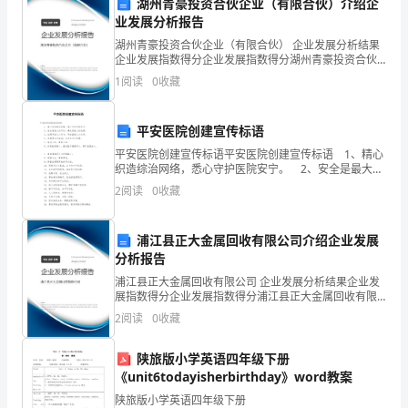
湖州青豪投资合伙企业（有限合伙）介绍企
份
业发展分析报告
证
湖州青豪投资合伙企业（有限合伙） 企业发展分析结果
企业发展指数得分企业发展指数得分湖州青豪投资合伙
号
企业（有限合伙）综合得分说明：企业发展指数根据企
1
阅读
0
收藏
业规模、企业创新、企业风险、企业活力四个维度对企
码：
业发
平安医院创建宣传标语
电
平安医院创建宣传标语平安医院创建宣传标语 1、精心
话：
织造综治网络，悉心守护医院安宁。 2、安全是最大的
节约，事故是最大的浪费。 3、创建平安人人参与，平
2
阅读
0
收藏
地
安医院人人共享。 4、质量是安全基
第三条过户手续
址：
浦江县正大金属回收有限公司介绍企业发展
分析报告
根
浦江县正大金属回收有限公司 企业发展分析结果企业发
（1）房屋产权证书原件；
据
展指数得分企业发展指数得分浦江县正大金属回收有限
公司综合得分说明：企业发展指数根据企业规模、企业
（2）身份证原件；
2
阅读
0
收藏
《中
创新、企业风险、企业活力四个维度对企业发展情况进
行评
（3）户口本原件（若有）；
华
陕旅版小学英语四年级下册
《unit6todayisherbirthday》word教案
人
（4）婚姻证明文件（若有）；
陕旅版小学英语四年级下册