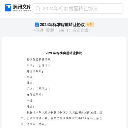
2024
2024年标准房屋转让协议
年
2024年标准房屋转让协议
付费
标
4
阅读
收藏
（
来自
：
尚阅文库
）
准
房
屋
转
让
协
标准房屋转让协议
议
甲方：（出售方）