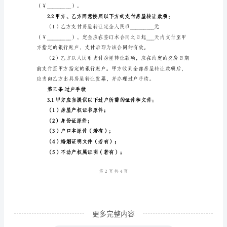
1.1房屋基本信息：
屋
转
让
协
“房屋”）
议
甲
方：
（出
售
方）
身
份
更多完整内容