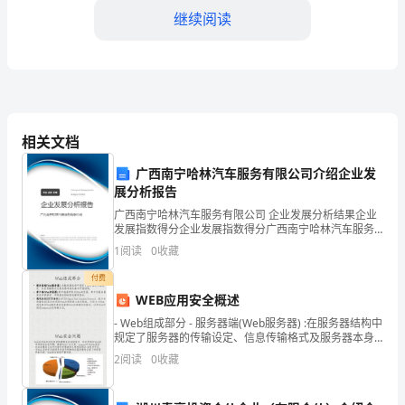
证
继续阅读
号
码：
电
1.2房屋现状：
话：
相关文档
地
广西南宁哈林汽车服务有限公司介绍企业发
址：
展分析报告
广西南宁哈林汽车服务有限公司 企业发展分析结果企业
乙
发展指数得分企业发展指数得分广西南宁哈林汽车服务
有限公司综合得分说明：企业发展指数根据企业规模、
方：
1
阅读
0
收藏
企业创新、企业风险、企业活力四个维度对企业发展情
第二条交易价格及付款方式
况进
付费
（购
WEB应用安全概述
买
- Web组成部分 - 服务器端(Web服务器) :在服务器结构中
（￥_________）。
规定了服务器的传输设定、信息传输格式及服务器本身
方）
的基本开放结构。 客户端(Web浏览器):客户端通常称为
2
阅读
0
收藏
Web浏
身