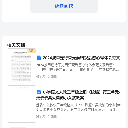
蒙
继续阅读
幼
儿
第三课：制作猜谜语
的
教育重点：
相关文档
智
付费
力
2024披甲逆行荣光而归观后感心得体会范文
2024披甲逆行荣光而归观后感心得体会范文观后感：
和
教学过程：
____披甲逆行荣光而归近日，我观看了____年热播电影
《披甲逆行》，该片以独特的叙事方式和精彩的演技让
想
4
阅读
0
收藏
a.
我深深地被打动。影片以军事题材为背景，讲述了一
b.
象
c.
学习分享，让不同小组之间交流自制猜谜语。
小学语文人教三年级上册（统编）第三单元-
力
张依依卖火柴的小女孩教案
第四课：比赛
姓名：张依依三年级语文（上） 课题：卖火柴的小女孩8
引
卖火柴的小女孩课时：第二课时教学目标.复习上节课生
教育重点：
字、词语。.默读课文，了解小女孩一共擦燃了几次火
言：
5
阅读
1
收藏
柴，想象小女孩每次擦燃火柴后看到的景象并能 理解所
幼
培养幼儿的团队意识和竞争意识。