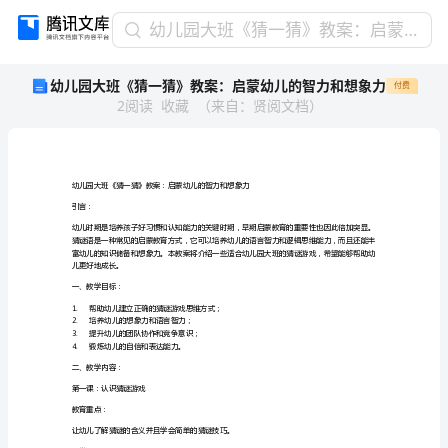
幼
幼儿园大班《猜一猜》教案：启蒙幼儿的智力和想象力
儿
幼儿园大班《猜一猜》教案：启蒙幼儿的智力和想象力
付费
园
2
阅读
收藏
（
来自
：
贤阅文档
）
大
班
《猜
一
猜》
教
引言：
案：