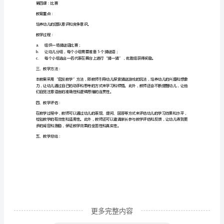
象
b.
指导幼儿学习如何猜谜；
力
c.
幼
第二课：认识常见的猜谜语
儿
教育重点：
园
让幼儿理解猜谜语的构成方式和语言词汇。
大
教学过程：
班
a.
介绍常见的猜谜语类型；
《猜
b.
一
c.
猜》
教
案：
更多完整内容
启