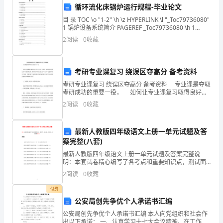
循环流化床锅炉运行规程-毕业论文
儿
教学过程：
目 录 TOC \o "1-2" \h \z HYPERLINK \l "_Toc79736080"
1 锅炉设备系统简介 PAGEREF _Toc79736080 \h 1
时
a.
组织一场猜谜语比赛；
HYPERLINK
2
阅读
0
收藏
b.
让幼儿分组，每个小组需要准备5个猜谜
期
c.
是
考研专业课复习 绕误区夺高分 备考资料
三、教学方法：
培
考研专业课复习 绕误区夺高分 备考资料 专业课是夺取
考研成功的重要一役， 如何让专业课复习取得良好效
养
果，如何广布基础、深挖细节这自然是每个人的必修之
2
阅读
0
收藏
课。然而在备研的漫漫征途中，能够不走弯路又何
孩
们自觉注意语言的准确性和逻辑思维的连贯性。
最新人教版四年级语文上册一单元试题及答
子
案完整(八套)
四、教学评估：
好
最新人教版四年级语文上册一单元试题及答案完整说
明：本套试卷精心编写了各考点和重要知识点，测试面
习
广，难易兼备，仅供参考。全套试卷共八卷。目录：最
2
阅读
0
收藏
新人教版四年级语文上册一单元试题及答案完整（一）
最新人教版
多的肯定和激励，
惯
付费
公安局创先争优个人承诺书汇编
和
五、教学总结：
公安局创先争优个人承诺书汇编 本人向党组织和社会作
出以下承诺： 一、认真学习十七大会议精神、在工作中