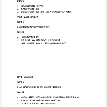
启
儿更好地成长。
蒙
一、教学目标：
幼
1.
帮助幼儿建立正确的猜谜游戏思维方式；
2.
培养幼儿的想象力和语言智力；
儿
3.
提升幼儿的团队协作和竞争意识；
4.
锻炼幼儿的自信和表达能力。
的
二、教学内容：
智
第一课：认识猜谜游戏
力
教育重点：
和
让幼儿了解猜谜的含义并且学会简单的猜谜技巧。
想
教学过程：
a.
介绍猜谜游戏的定义和特点；