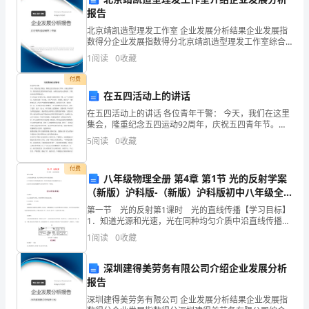
母
报告
亲
北京靖凯造型理发工作室 企业发展分析结果企业发展指
数得分企业发展指数得分北京靖凯造型理发工作室综合
对
得分说明：企业发展指数根据企业规模、企业创新、企
1
阅读
0
收藏
业风险、企业活力四个维度对企业发展情况进行评价。
我
该企
付费
在五四活动上的讲话
们
在五四活动上的讲话 各位青年干警： 今天，我们在这里
的
集会，隆重纪念五四运动92周年，庆祝五四青年节。我
代表院党委及所有班子成员，向你们表示衷心的祝贺，
5
阅读
0
收藏
爱，
并预祝活动取得圆满成功。 在五四运动92周年之际，
俗
付费
八年级物理全册 第4章 第1节 光的反射学案
（新版）沪科版-（新版）沪科版初中八年级全
话
册物理学案（含经典国培总结资料）
第一节 光的反射第1课时 光的直线传播【学习目标】
说：
1．知道光源和光速，光在同种均匀介质中沿直线传播。
2．经历探究光沿直线传播的过程，学会用光线描述光的
1
阅读
0
收藏
“滴
传播路径和方向。3．能用光沿直线传播解释生活和自然
水
深圳建得美劳务有限公司介绍企业发展分析
报告
之
深圳建得美劳务有限公司 企业发展分析结果企业发展指