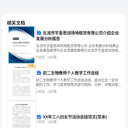
都
知
相关文档
道
北流市宇盈思润场地租赁有限公司介绍企业
今
发展分析报告
北流市宇盈思润场地租赁有限公司 企业发展分析结果企
天
业发展指数得分企业发展指数得分北流市宇盈思润场地
租赁有限公司综合得分说明：企业发展指数根据企业规
是
0
阅读
0
收藏
模、企业创新、企业风险、企业活力四个维度对企业发
展情
什
付费
初二生物教师个人教学工作总结
么
初二生物教师个人教学工作总结总结，是对过去一定时
期的工作、学习或思想情况进行回顾、分析，并做出客
日
观评价的书面材料。按内容分，有学习总结、工作总
2
阅读
0
收藏
结、思想总结等，按时间分，有年度总结、季度总结、
子？
月份总结等
不
知
XX年三八妇女节活动总结范文[范本]
1
阅读
0
收藏