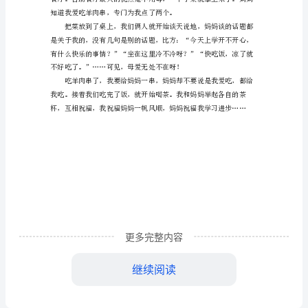
相报吗！”
今
天
是
母
亲
母亲节呀！”妈妈这才恍然大悟。
节
作
文
450
字
更多完整内容
继续阅读
大
家