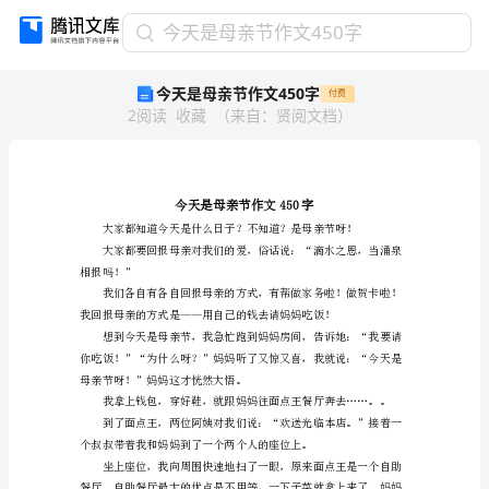
今
今天是母亲节作文450字
天
今天是母亲节作文450字
付费
是
2
阅读
收藏
（
来自
：
贤阅文档
）
母
亲
节
作
文
450
字