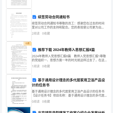
道？
是
母
续签劳动合同通知书
续签劳动合同通知书尊敬的员工：感谢您在过去的时间
亲
里对公司工作的支持和配合。您的表现使公司更为出
色，受到了高度关注。现在，我们愉快地通知您，我们
2
阅读
0
收藏
节
计划续签您的劳动合同。这份通知书是告知您公司的续
签意向。我
呀！
付费
推荐下载 2024年教师入思想汇报8篇
2024年教师入党思想汇报8篇 教师入党思想汇报1尊敬
大
的党组织一、思想方面一年的时光就这样过去了，在这
一年来，我认真学习党的基本理论和重要著作，特别是
1
阅读
0
收藏
认真学习三个代表重要思想，不断提高自己，充实自己
家
都
基于通用设计理念的多代居家用卫浴产品设
计的任务书
要
基于通用设计理念的多代居家用卫浴产品设计的任务书
回
【设计任务书】项目名称：基于通用设计理念的多代居
家用卫浴产品设计项目背景：随着人口老龄化和家庭结
0
阅读
0
收藏
构多样化的趋势不断加强，多代居家已成为日益普遍的
报
生活方式
北京靖凯造型理发工作室介绍企业发展分析