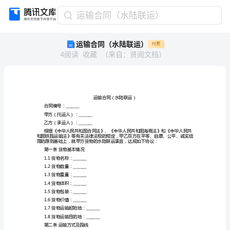
运
运输合同（水陆联运）
输
运输合同（水陆联运）
付费
合
4
阅读
收藏
（
来自
：
贤阅文档
）
同
（水
陆
联
运）
运
合同编号：_______
输
甲方（托运人）：_______