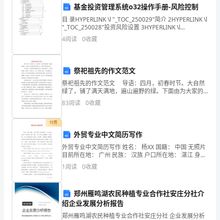
基金投资管理系统o32操作手册-风险控制
共
8.2
目 录HYPERLINK \l "_TOC_250029"简介 2HYPERLINK \l
和
"_TOC_250028"投资风险设置 3HYPERLINK \l
甲方（托运人）：_______
"_TOC_250027"投资风险设置界
4
阅读
0
收藏
国
乙方（承运人）：_______
签订日期：_______
海
祭祀祖先的作文范文
商
祭祀祖先的作文范文 导语：四月，初春时节。大自然
绿了，铺了满天满地，遍山遍野的绿。下面由为大家的
法》
合同编号：_______
祭祀祖先的作文，希望可以帮助到大家！ 小年的早
83
阅读
0
收藏
上，我和外婆及婆婆公公们一起来到南台弄
和
甲方（托运人）：_______
付费
乙方（承运人）：_______
《中
外贸专业中文简历写作
第三方（保险机构）：_______
华
外贸专业中文简历写作 姓名： 杨XX 国籍： 中国 无照片
目前所在地： 广州 民族： 汉族 户口所在地： 湛江 身
人
材： 155 cm 45 kg 婚姻状况： 未婚 年龄： 27 岁 求职
1
阅读
0
收藏
意向及
民
第一条第三方保险责任
郑州雁鸣湖农民种植专业合作社安庄分社介
共
绍企业发展分析报告
和
郑州雁鸣湖农民种植专业合作社安庄分社 企业发展分析