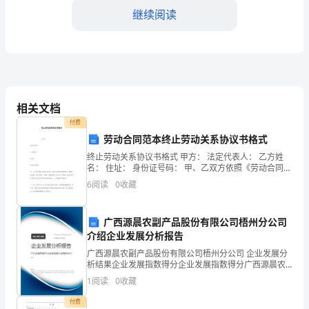
华
继续阅读
人
民
共
乙方应在验收合格后及时进行赔偿。
和
相关文档
第六条违约责任
付费
国
劳动合同范本终止劳动关系协议书格式
合
任。
终止劳动关系协议书格式 甲方： 法定代表人： 乙方姓
名： 住址： 身份证号码： 甲、乙双方依照《劳动合同
同
法》及相关法律法规的规
6
阅读
0
收藏
违约金计算方式为：_______
法》、
第七条争议解决
广西源晨农副产品股份有限公司梧州分公司
《中
介绍企业发展分析报告
华
广西源晨农副产品股份有限公司梧州分公司 企业发展分
可以向有管辖权的人民法院起诉。
析结果企业发展指数得分企业发展指数得分广西源晨农
人
副产品股份有限公司梧州分公司综合得分说明：企业发
1
阅读
0
收藏
第八条其他约定
展指数根据企业规模、企业创新、企业风险、企业活力
民
四个
付费