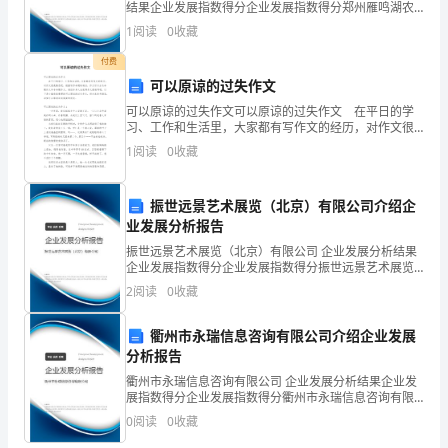
结果企业发展指数得分企业发展指数得分郑州雁鸣湖农
任。
国
民种植专业合作社安庄分社综合得分说明：企业发展指
1
阅读
0
收藏
数根据企业规模、企业创新、企业风险、企业活力四个
维度
铁
付费
可以原谅的过失作文
路
可以原谅的过失作文可以原谅的过失作文 在平日的学
习、工作和生活里，大家都有写作文的经历，对作文很
运
是熟悉吧，根据写作命题的特点，作文可以分为命题作
1
阅读
0
收藏
文和非命题作文。相信许多人会觉得作文很难写吧，以
输
下是
法》
振世远景艺术展览（北京）有限公司介绍企
业发展分析报告
等
振世远景艺术展览（北京）有限公司 企业发展分析结果
企业发展指数得分企业发展指数得分振世远景艺术展览
有
（北京）有限公司综合得分说明：企业发展指数根据企
2
阅读
0
收藏
业规模、企业创新、企业风险、企业活力四个维度对企
关
业发
衢州市永瑞信息咨询有限公司介绍企业发展
法
分析报告
律
衢州市永瑞信息咨询有限公司 企业发展分析结果企业发
展指数得分企业发展指数得分衢州市永瑞信息咨询有限
法
公司综合得分说明：企业发展指数根据企业规模、企业
0
阅读
0
收藏
创新、企业风险、企业活力四个维度对企业发展情况进
运
行评