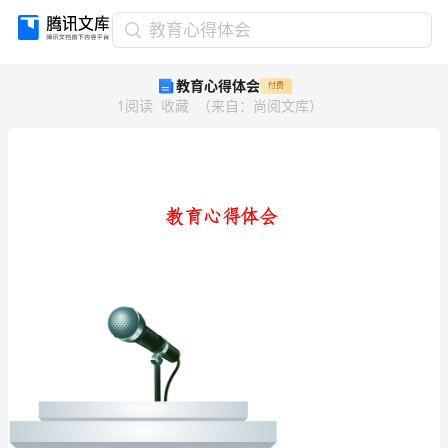
教
教育心得体会
育
教育心得体会
付费
心
1
阅读
收藏
（
来自
：
尚阅文库
）
得
体
会
教
育
心
得
体