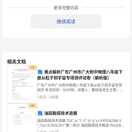
个
更多完整内容
班。
在
继续阅读
让
学
生
学
相关文档
付费
会
难点解析广东广州市广大附中物理八年级下
册从粒子到宇宙专项测评试卷（解析版）
到
广东广州市广大附中物理八年级下册从粒子到宇宙专项
测评 考试时间：90分钟；命题人：教研组考生注意：
知
高。
1、本卷分第I卷（选择题）和第Ⅱ卷（非选择题）两部
1
阅读
0
收藏
分，满分100分，考试时间90分钟2、答卷前，考生务
识
付费
的
油田勘探技术进展
油田勘探技术进展 TOC \o "1-3" \h \z \u HYPERLINK \l
同
"_Toc167836281"第一部分 油田勘探技术概述 PAGEREF
_Toc167836281 \h