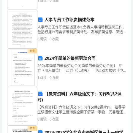
时，
1
阅读
0
收藏
我
人事专员工作职责描述范本
也
人事专员工作职责描述范本1.负责人事招聘和选聘工作，
在
包括根据公司需求编制招聘计划、发布招聘信息、筛选
简历、面试、进行背景调查等，确保招聘流程顺利进
6
阅读
0
收藏
复
行，招聘目标达成。2.负责员工入职离职手续办理，包括
办
习。
付费
2024年简单的最新劳动合同
与
2024年简单的最新劳动合同简单的最新劳动合同1 甲
方（用人单位） 乙方（劳动者） 甲乙双方根据《中
学
华人民共和国劳动法》、《中华人民共和国劳动合同
1
阅读
0
收藏
法》等法律、法规、规章的规定，在平等自愿、
生
一
【教育资料】六年级语文下：习作5(共2课
时)
起
【教育资料】六年级语文下：习作5(共2课时)1、 指导学
生读懂例文让学生懂得要全面了解某一事物，光靠看还
学
不行，还要学会问、查找资料。2、 引导学生了解家乡的
0
阅读
0
收藏
一种产品，进行仔细的观察，培养搜集材料的能力
习
付费
2024-2025学年北京市西城区第三十一中学