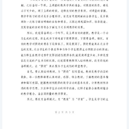
知
识
很
重
要，
一
错
就
是
错
一
第页共页
15
整