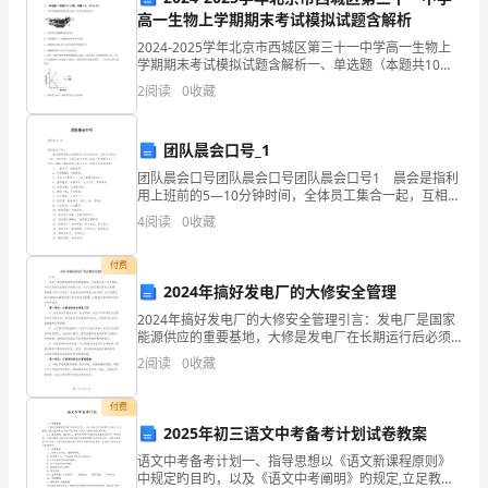
的
高一生物上学期期末考试模拟试题含解析
效
2024-2025学年北京市西城区第三十一中学高一生物上
学期期末考试模拟试题含解析一、单选题（本题共10小
的教学理念，备出高质量的
题，每题3分，共30分）1、下图为细胞膜结构模型示意
率
2
阅读
0
收藏
图，相关叙述错误的是A．①构成了细胞膜的基
会
团队晨会口号_1
更
团队晨会口号团队晨会口号团队晨会口号1 晨会是指利
用上班前的5—10分钟时间，全体员工集合一起，互相问
高。
候，交流信息和安排工作的一种管理方式。下面由小编
4
阅读
0
收藏
精心整理的团队晨会口号，希望可以帮到你哦!
一
付费
节
2024年搞好发电厂的大修安全管理
课
2024年搞好发电厂的大修安全管理引言：发电厂是国家
能源供应的重要基地，大修是发电厂在长期运行后必须
是
进行的维护和更新工作。对于大修过程中的安全管理，
2
阅读
0
收藏
是确保工作人员安全、设备安全和环境安全的关键。本
否
文将
付费
有
2025年初三语文中考备考计划试卷教案
语文中考备考计划一、指导思想以《语文新课程原则》
效，
中规定旳目旳，以及《语文中考阐明》旳规定,立足教