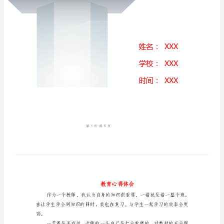
会
作
为
一
个
教
师，
我
认
为
自
身
的