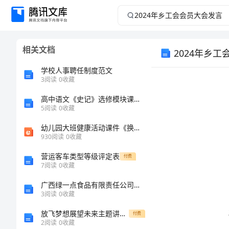
2024
年
相关文档
2024年乡
乡
学校人事聘任制度范文
工
3
阅读
0
收藏
会
高中语文《史记》选修模块课程纲要
5
阅读
0
收藏
会
幼儿园大班健康活动课件《换牙我不怕》
930
阅读
0
收藏
员
营运客车类型等级评定表
付费
7
阅读
0
收藏
大
广西绿一点食品有限责任公司介绍企业发展分析报告
豪。
会
3
阅读
0
收藏
放飞梦想展望未来主题讲话稿优秀范文
付费
发
2
阅读
0
收藏