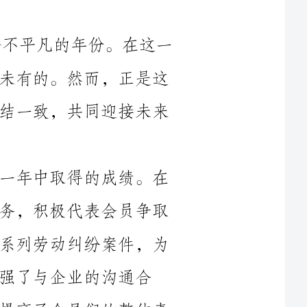
年中，我们所面临的挑战和机遇都是前所未有的。然而，正是这
些挑战和机遇，让我们更加凝聚力量，团结一致，共同迎接未来
首先，我想谈一谈我们乡工会在过去一年中取得的成绩。在
过去的一年中，我们乡工会致力于维权服务，积极代表会员争取
合法权益。我们成功为会员协商解决了一系列劳动纠纷案件，为
沟通合
作，争取到更多的福利待遇和培训机会，提高了会员们的整体素
除此之外，我们乡工会还关注社会公益事业，积极参与各项
公益活动，为社会做出应有的贡献。我们组织了一次义务植树活
动，通过植树还绿，为改善环境贡献一份力量。我们也主动参与