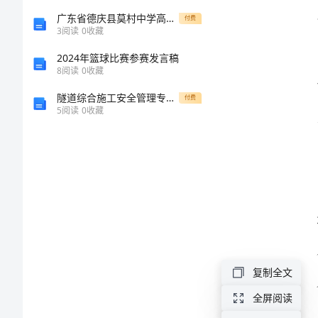
言
广东省德庆县莫村中学高中语文《第9课 劝学》（第一课时）教案 新人教版必修3
付费
3
阅读
0
收藏
2024
的挑战。
2024年篮球比赛参赛发言稿
年
8
阅读
0
收藏
乡
隧道综合施工安全管理专项检查内容
付费
5
阅读
0
收藏
工
会
会
员
大
会
发
复制全文
言
全屏阅读