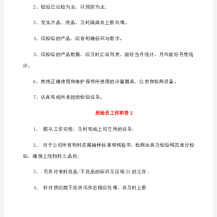
1、
严
格
按
照
检
验
规
程
进
行
产
品