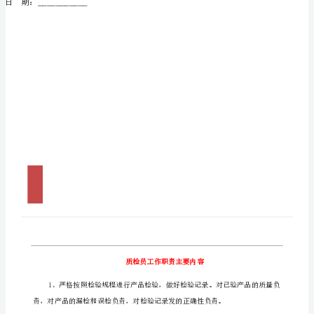
容
质
检
员
工
作
质检员工作职责主要内容
职
责
主
撰写人：
___________
要
日期：
___________
内
容