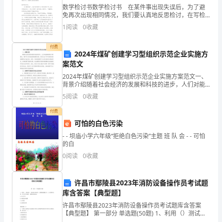
数学检讨书数学检讨书 在某件事出现失误后，为了避
的
免再次出现相同情况，我们要认真地反思检讨，在写检
讨书的时候要注意用语诚恳。快来参考检讨书是怎么写
质
1
阅读
0
收藏
的吧，以下是小编为大家整理的数学检讨书，希望对大
家
量
付费
计。
2024年煤矿创建学习型组织示范企业实施方
负
案范文
2024年煤矿创建学习型组织示范企业实施方案范文一、
责，
背景介绍随着社会经济的发展和科技的进步，人们对能
源的需求不断增长，煤矿作为传统能源的重要来源，其
对
5
阅读
0
收藏
安全生产和可持续发展的重要性日益凸显。然而，目前
我国
7、认真完成所承担的检验任务。
付费
产
可怕的白色污染
品
- - 坝庙小学六年级“拒绝白色污染”主题 班 队 会 - - 可怕
的白
的
0
阅读
0
收藏
漏
许昌市鄢陵县2023年消防设备操作员考试题
检
库含答案【典型题】
和
许昌市鄢陵县2023年消防设备操作员考试题库含答案
【典型题】 第一部分 单选题(50题) 1、利用（）测试
误
验，确保上线物料之品质;
时，水流指示器动作，报警阀阀瓣打开，水力警铃动