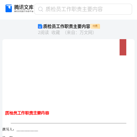
质
质检员工作职责主要内容
检
质检员工作职责主要内容
付费
员
2
阅读
收藏
（
来自
：
万文网
）
工
作
职
责
主
要
内