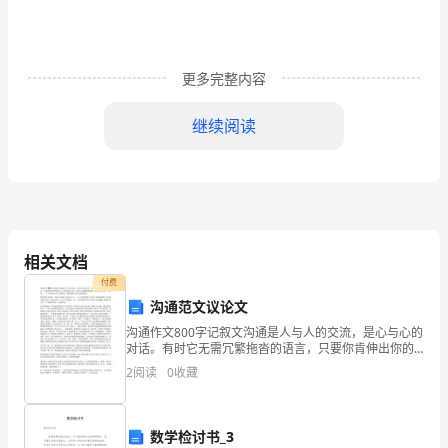
检
验，
更多完整内容
做
好
继续阅读
检
验
记
录。
相关文档
付费
对
沟通范文议论文
2、检验已巡检为主，以预防为主;
已
沟通作文800字记叙文沟通是人与人的交流，是心与心的
对话。有时它无需冗繁拖沓的语言，只要你肯伸出你的
验
双手，敞开你的心扉，让别人去拥抱你的热情，那么也
2
阅读
0
收藏
许只要一个眼神，一个手势就足以让人感到有一颗赤诚
的心
产
品
数学检讨书_3