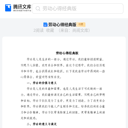
劳
劳动心得经典版
动
劳动心得经典版
付费
心
2
阅读
收藏
（
来自
：
尚阅文库
）
得
经
典
版
劳
动
心
得