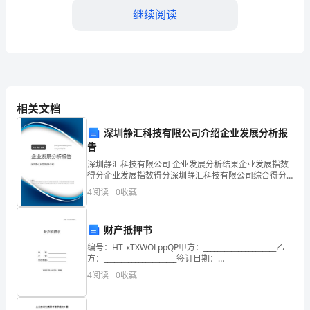
富，
继续阅读
实
现
个
人
相关文档
价
深圳静汇科技有限公司介绍企业发展分析报
告
值，
深圳静汇科技有限公司 企业发展分析结果企业发展指数
改
四、劳动的态度与品质
得分企业发展指数得分深圳静汇科技有限公司综合得分
说明：企业发展指数根据企业规模、企业创新、企业风
4
阅读
0
收藏
变
险、企业活力四个维度对企业发展情况进行评价。该企
业的
社
财产抵押书
会
编号：HT-xTXWOLppQP甲方：_____________________乙
方：_____________________签订日期：
和
_____________________WORD文档 / A
4
阅读
0
收藏
世