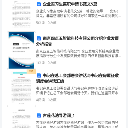
界。
企业实习生离职申请书范文5篇
企业实习生离职申请书范文5篇 尊敬的领导： 您好!
在
首先，非常感谢所有的公司领导和同事这一年来对我的
信任和关照。 这段时间，我认真回顾了这一年来我的
和机遇的心态。
5
阅读
0
收藏
这
详细工作情况，觉得能够来公司工作是我的
五、劳动与生活的平衡
个
南京四点五智能科技有限公司介绍企业发展
过
分析报告
南京四点五智能科技有限公司 企业发展分析结果企业发
程
展指数得分企业发展指数得分南京四点五智能科技有限
公司综合得分说明：企业发展指数根据企业规模、企业
1
阅读
0
收藏
中，
创新、企业风险、企业活力四个维度对企业发展情况进
行评
付费
我
书记在总工会部署会讲话与书记在房屋征收
调度会讲话汇编
们
书记在总工会部署会讲话与书记在房屋征收调度会讲话
汇编书记在总工会部署会讲话今天，我们在这里召开市
会
总工会女职工委员会五届四次全委会议，总结回顾XX年
4
阅读
0
收藏
女职工工作，交流工作经验，研究部署XX年的工作任
经
务，这
六、劳动与社会责任
历
古莲花池导游词_1
古莲花池导游词古莲花池导游词 作为一名可信赖的导
艰
游人员，总不可避免地需要编写导游词，导游词可以帮