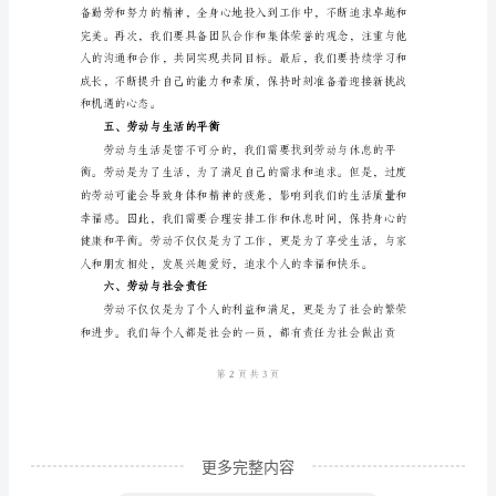
部
分，
通
过
劳
足和愉悦。
动，
三、劳动的挑战与成长
我
们
能
够
创
造
财
更多完整内容