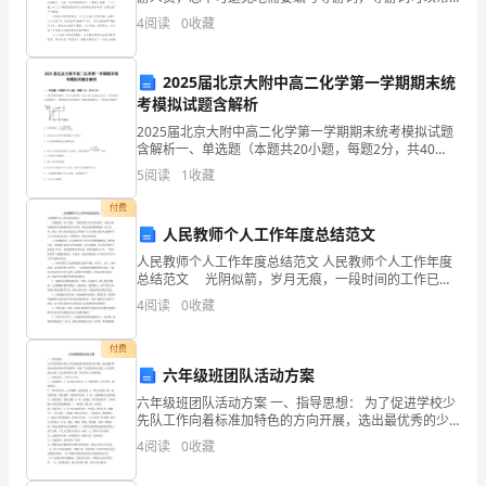
助旅游者欣赏景观，以达到游览的最佳效果。那么写导
辛
4
阅读
0
收藏
游词需要注意哪些问题呢？以下是小编为大家收集的古
莲
和
2025届北京大附中高二化学第一学期期末统
辛
考模拟试题含解析
2025届北京大附中高二化学第一学期期末统考模拟试题
劳，
含解析一、单选题（本题共20小题，每题2分，共40
分）1、在恒容密闭容器中，由CO合成甲醇：
也
5
阅读
1
收藏
CO(g)+2H2(g)CH3OH(g)，在其他条件不变
会
付费
人民教师个人工作年度总结范文
获
人民教师个人工作年度总结范文 人民教师个人工作年度
总结范文 光阴似箭，岁月无痕，一段时间的工作已经
得
结束了，相信大家这段时间以来的收获肯定不少吧，将
4
阅读
0
收藏
过去的成绩聚集成一份工作吧。那么一般工作总结是怎
成
么
付费
长
六年级班团队活动方案
和
六年级班团队活动方案 一、指导思想： 为了促进学校少
先队工作向着标准加特色的方向开展，选出最优秀的少
收
先队员担任中队委职务，形成“自已的活动自己搞、自己
4
阅读
0
收藏
的阵地自己建、自己的事情自己管”的少先队工作新局面
获。