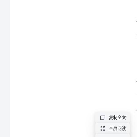
绩。
工
作
总
结
范
系。
文
2024
年
电
复制全文
梯
全屏阅读
公