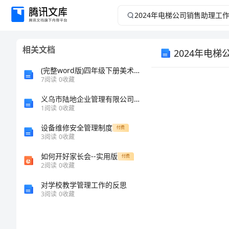
2024
年
相关文档
2024年电
电
(完整word版)四年级下册美术《春节到》教案
梯
7
阅读
0
收藏
公
义乌市陆地企业管理有限公司介绍企业发展分析报告
1
阅读
0
收藏
司
设备维修安全管理制度
付费
3
阅读
0
收藏
销
如何开好家长会--实用版
付费
2
阅读
0
收藏
售
对学校教学管理工作的反思
助
3
阅读
0
收藏
理