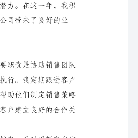
1.销售支持：作为销售助理，我的主要职责是协助销售团队
进行市场调研和销售活动的策划、组织和执行。我定期跟进客户
需求，及时为销售团队提供相关信息，并帮助他们制定销售策略
和方案。我积极参与客户洽谈和谈判，与客户建立良好的合作关
2.客户管理：我负责建立和维护客户档案，及时更新客户信
息和沟通记录。我通过电话、邮件和会议等方式与客户进行有效
的沟通，解答他们的问题，并及时帮助他们解决问题。我也协助
3.销售报告：我负责销售数据的收集、整理和分析，撰写销