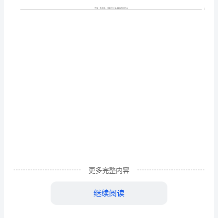
(精)
目
录
1
工
1工程概况
程
1.1建筑物性质及勘察技术要求
概
况
1.3勘探点的布置
1.1
1.4勘察技术方法
建
1.5完成勘察工作量及作业时间
更多完整内容
筑
2场地工程地质条件
继续阅读
物
2.1自然地理及水文、气象
2.2区域地质构造