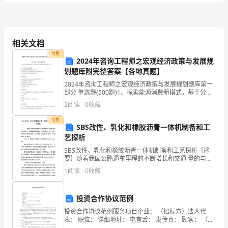
性
2.2场地地形地貌
质
2.4场区地层构成及特征
及
相关文档
2.5地下水
勘
付费
2024年咨询工程师之宏观经济政策与发展规
2.6岩土的测试成果
察
划题库附完整答案【各地真题】
2.7波速试验
2024年咨询工程师之宏观经济政策与发展规划题库第一
技
部分 单选题(500题)1、探索能源消费新模式，基于分布
2.8地下水和土的腐蚀性
式能源网络，发展用户端( ）。A.推广电力需求侧管理B.
2
阅读
0
收藏
术
完善能源互联网信息通信
3场地岩土工程分析
付费
要
SBS改性、乳化和橡胶沥青一体机制备和工
3.1场地稳定性评价
艺探析
求
3.2各岩土层的工程特性指标
SBS改性、乳化和橡胶沥青一体机制备和工艺探析［摘
1.2
要］随着我国公路通车里程的不断增长和交通 量的与日
3.3场地地震效应评价
俱增，对沥青路面和原材料提出了更高的要求，本 文分
1
阅读
0
收藏
析了各种改性沥青的基本工艺、技术原理，提出了 S
本
化
3.4场地地基土
液
评价
次
3.5地基土适宜性评价
投资合作协议范例
3.6地基土的承载力评价
勘
投资合作协议范例服务项目企业： （招标方）法人代
表： 职位： 详细地址： 电言舌： 发传真： 顾客： （承
3.7地基均匀性评价
包方）身份证号： 家庭住址： 电言舌（手机上）： FA