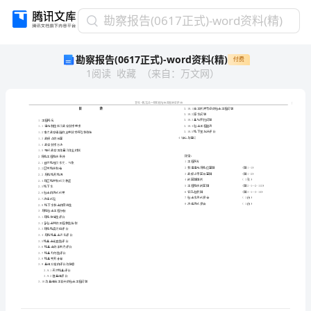
勘
勘察报告(0617正式)-word资料(精)
察
勘察报告(0617正式)-word资料(精)
付费
报
1
阅读
收藏
（
来自
：
万文网
）
告
(0617
正
式)-
word
资
料