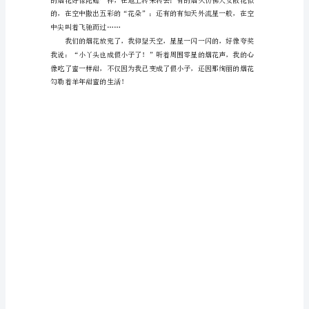
来
呀！
要
开
始
啦！”
我
站
在
马
路
边
的