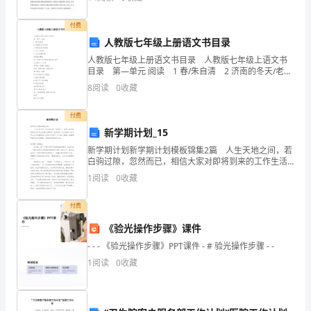
人
享，来欣赏一下吧。 雅思备考时间管理攻略一 为何需
在
付费
人教版七年级上册语文书目录
西
人教版七年级上册语文书目录 人教版七年级上语文书
昌
目录 第—单元 阅读 1 春/朱自清 2 济南的冬天/老
舍 3 雨的四季/刘湛秋 4 秋天/何其芳 5 古代诗歌四
8
阅读
0
收藏
首 观沧
的
付费
外
新学期计划_15
公
新学期计划新学期计划模板锦集2篇 人生天地之间，若
白驹过隙，忽然而已，相信大家对即将到来的工作生活
外
满心期待吧！是时候写一份详细的计划了。那么你真正
1
阅读
0
收藏
懂得怎么写好计划吗？以下是小编帮大家整理的新学期
婆
计
付费
家
《验光操作步骤》课件
过
- - - 《验光操作步骤》PPT课件 - # 验光操作步骤 - -
1
阅读
0
收藏
年。
吃