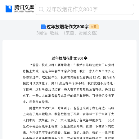
过
过年放烟花作文800字
年
过年放烟花作文800字
付费
放
3
阅读
收藏
（
来自
：
贤阅文档
）
烟
花
作
文
800
字
过