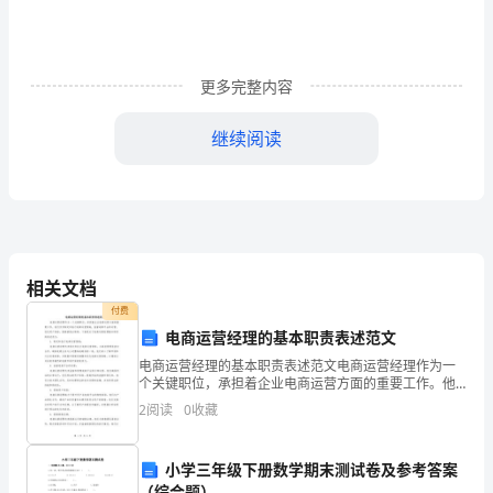
大
门
更多完整内容
口
旁
继续阅读
对
着
楼
相关文档
上
付费
大
电商运营经理的基本职责表述范文
电商运营经理的基本职责表述范文电商运营经理作为一
喊。
个关键职位，承担着企业电商运营方面的重要工作。他
们负责制定和执行电商运营策略，监督电商平台的运
这
中尖叫着飞驰而过……
2
阅读
0
收藏
营，优化用户体验，提高销售业绩等。下面是关于电商
运营经理基
是
小学三年级下册数学期末测试卷及参考答案
今
（综合题）