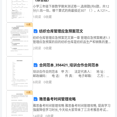
小学三年级下册数学期末测试卷一.选择题(共6题，共12
年
分)1.估一估，哪个算式的商最接近30？（ ）。A.121÷7
B.121÷4 C.192÷6 D.610
春
1
阅读
0
收藏
勾勒着羊年甜蜜的生活！
节
付费
纺织仓库管理应急预案范文
的
纺织仓库管理应急预案范文第一章 管理应急预案概述1.1
管理应急预案的目的纺织仓库是纺织品生产和销售的重
除
要环节，为了保障仓库运营的安全性和稳定性，制定管
2
阅读
0
收藏
理应急预案是非常必要的。其目的是在突发事故或紧急
夕
夜
合同范本_356421_培训合作合同范本
晚，
培训合作合同范本 甲 方： 法定代表人： 地 址：
邮政编码： 电 话： 传 真： 电子邮箱： 乙方：
我
法人代表： 地 址： 邮政编码： 电 话： 传
6
阅读
0
收藏
们
付费
一
雅思备考时间管理攻略
雅思备考时间管理攻略 雅思备考时间管理攻略, 提高学习
家
强度降低学习时长,今天给大家带来了三次考雅思考试经
验心得分享，希望可以帮助到大家，下面就和大家分
14
阅读
0
收藏