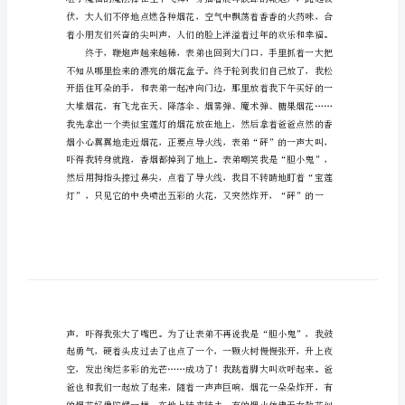
年
放
烟
花
作
来，我急得直跺脚。
文
800
字
“爸
爸，
快
点